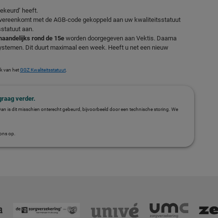
ekeurd’ heeft.
overeenkomt met de AGB-code gekoppeld aan uw kwaliteitsstatuut
statuut aan.
aandelijks rond de 15e
worden doorgegeven aan Vektis. Daarna
ystemen. Dit duurt maximaal een week. Heeft u net een nieuw
k van het
GGZ Kwaliteitsstatuut
.
graag verder.
Dan is dit misschien onterecht gebeurd, bijvoorbeeld door een technische storing. We
ons op.