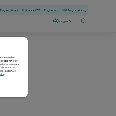
Zorgaanbieders
Coöperatie VGZ
Zorgkantoor
VGZ Zorgverzekering
Inloggen
te laten werken.
op basis van jouw
medische informatie.
 alle interne en
ntie kanalen. Je
aring
.