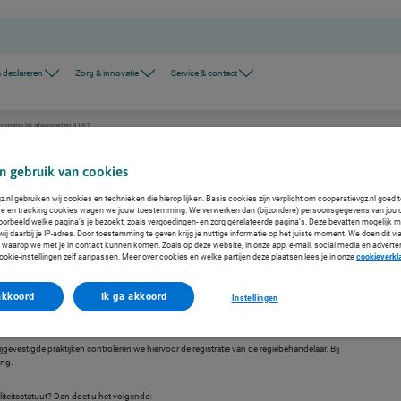
 declareren
Zorg & innovatie
Service & contact
ormatie bij afwijsreden 9187
7
n gebruik van cookies
 We leggen u graag uit waarom uw declaratie is afgewezen en hoe u een correcte declaratie indient.
.nl gebruiken wij cookies en technieken die hierop lijken. Basis cookies zijn verplicht om cooperatievgz.nl goed 
ke en tracking cookies vragen we jouw toestemming. We verwerken dan (bijzondere) persoonsgegevens van jou 
voorbeeld welke pagina’s je bezoekt, zoals vergoedingen- en zorg gerelateerde pagina’s. Deze bevatten mogelijk 
j daarbij je IP-adres. Door toestemming te geven krijg je nuttige informatie op het juiste moment. We doen dit via
 waarop we met je in contact kunnen komen. Zoals op deze website, in onze app, e-mail, social media en adverte
ookie-instellingen zelf aanpassen. Meer over cookies en welke partijen deze plaatsen lees je in onze
cookieverkl
akkoord
Ik ga akkoord
Instellingen
gevestigde praktijken controleren we hiervoor de registratie van de regiebehandelaar. Bij
ing.
aliteitsstatuut? Dan doet u het volgende: