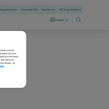
Zorgaanbieders
Coöperatie VGZ
Zorgkantoor
VGZ Zorgverzekering
Inloggen
te laten werken.
op basis van jouw
medische informatie.
 alle interne en
ntie kanalen. Je
aring
.