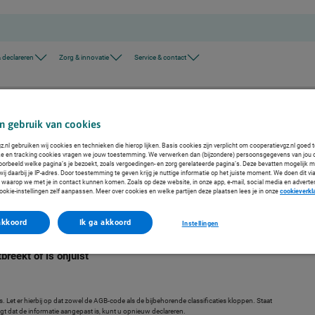
 declareren
Zorg & innovatie
Service & contact
ormatie bij afwijsreden 8649
9
n gebruik van cookies
.nl gebruiken wij cookies en technieken die hierop lijken. Basis cookies zijn verplicht om cooperatievgz.nl goed 
 We leggen u graag uit waarom uw declaratie is afgewezen en hoe u een correcte declaratie indient.
ke en tracking cookies vragen we jouw toestemming. We verwerken dan (bijzondere) persoonsgegevens van jou 
voorbeeld welke pagina’s je bezoekt, zoals vergoedingen- en zorg gerelateerde pagina’s. Deze bevatten mogelijk 
j daarbij je IP-adres. Door toestemming te geven krijg je nuttige informatie op het juiste moment. We doen dit via
 waarop we met je in contact kunnen komen. Zoals op deze website, in onze app, e-mail, social media en adverte
ookie-instellingen zelf aanpassen. Meer over cookies en welke partijen deze plaatsen lees je in onze
cookieverkl
akkoord
Ik ga akkoord
Instellingen
reekt of is onjuist
. Let er hierbij op dat zowel de AGB-code als de bijbehorende classificaties kloppen. Staat
ngt dat de informatie aangepast is, kunt u opnieuw declareren.