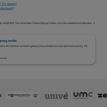
f 731 dagen)
uitenland)
*
jk verblijf GGZ. Voor de andere 2 behandelingen maken wij in de overeenkomst afspraken. U
graag verder.
Dan is dit misschien onterecht gebeurd, bijvoorbeeld door een technische storing. We
ons op.