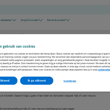
 declareren
Zorg & innovatie
Service & contact
ormatie bij afwijsreden 0200
0
n gebruik van cookies
 We leggen u graag uit waarom uw declaratie is afgewezen en hoe u een correcte declaratie indient.
.nl gebruiken wij cookies en technieken die hierop lijken. Basis cookies zijn verplicht om cooperatievgz.nl goed 
ke en tracking cookies vragen we jouw toestemming. We verwerken dan (bijzondere) persoonsgegevens van jou 
voorbeeld welke pagina’s je bezoekt, zoals vergoedingen- en zorg gerelateerde pagina’s. Deze bevatten mogelijk 
j daarbij je IP-adres. Door toestemming te geven krijg je nuttige informatie op het juiste moment. We doen dit via
 waarop we met je in contact kunnen komen. Zoals op deze website, in onze app, e-mail, social media en adverte
ookie-instellingen zelf aanpassen. Meer over cookies en welke partijen deze plaatsen lees je in onze
cookieverkl
akkoord
Ik ga akkoord
Instellingen
s bereikt. Daarom krijgt u geen of een deel van de kosten vergoed. Kijk of u een nieuwe
der de behandeling en kijk of u een nieuwe machtiging kunt aanvragen.