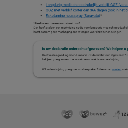
Langdurig medisch noodzakelijk verblijf GGZ (vana
GGZ met verblijf korter dan 366 dagen (ook in het b
Esketamine neusspray (Spravato)
*
* Heeft u een overeenkomst met ons?
Dan heeft u alleen een machtiging nodig voor langdurig medisch noodzakeli
hoeft daarom geen machtiging aan te vragen voor deze behandelingen.
Is uw declaratie onterecht afgewezen? We helpen u 
Heeft u alles goed ingediend, maar is uw declaratie toch afgewezen? 
bekijken graag samen met u wat de oorzaak is van de afwijzing.
Wilt u de afwijzing graag met ons bespreken? Neem dan
contact
met 