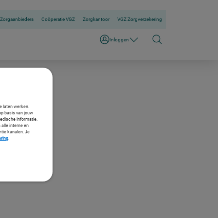
Zorgaanbieders
Coöperatie VGZ
Zorgkantoor
VGZ Zorgverzekering
Inloggen
te laten werken.
op basis van jouw
medische informatie.
 alle interne en
ntie kanalen. Je
aring
.