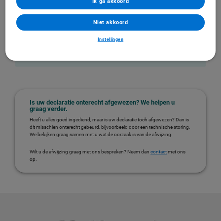
Ik ga akkoord
Prestatiecode P045 - Toeslag immediaat
Niet akkoord
kunstgebit
Instellingen
Prestatiecode M40 - Fluoridebehandeling
Is uw declaratie onterecht afgewezen? We helpen u
graag verder.
Heeft u alles goed ingediend, maar is uw declaratie toch afgewezen? Dan is
dit misschien onterecht gebeurd, bijvoorbeeld door een technische storing.
We bekijken graag samen met u wat de oorzaak is van de afwijzing.
Wilt u de afwijzing graag met ons bespreken? Neem dan
contact
met ons
op.