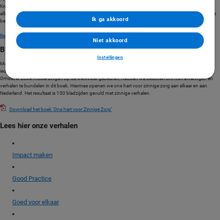
Kromer op zoek naar zorginnovaties in Nederland. Bovendien bezoekt hij iedere aflevering een
alliantiepartner van het Netwerk Zinnige Zorg. Daar ondervindt hij wat innovatie binnen een ziekenhuis
Ik ga akkoord
betekent en wat de meerwaarde voor de patiënt is.
Beluister de eerste aflevering van ZorgLab
Niet akkoord
Bundeling van ervaringen en verhalen
Instellingen
Met het boek laten we ons hart voor zinnige zorg met trots aan elkaar en heel Nederland zien. Zodat
iedereen hart krijgt voor zinnige zorg. Dit boek is gemaakt door medewerkers van Coöperatie VGZ.
Omdat er zulke mooie dingen op de werkvloer gebeuren, hebben we besloten om hun ervaringen en
verhalen te bundelen in dit boek. Hiermee openen we ons hart voor zinnige zorg aan elkaar en aan
Nederland. Het resultaat is 150 bladzijden gevuld met zinnige verhalen.
Download het boek ‘Ons hart voor Zinnige Zorg’
Lees hier onze verhalen
Impact maken
Good Practice
Goed voor elkaar