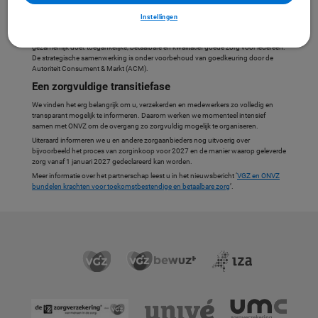
Per 1 januari 2027 draagt ONVZ de uitvoering en het risicodragerschap van zowel
de basisverzekering als de aanvullende verzekeringen aan ons over. Ook sluit
Instellingen
ONVZ aan bij de zorginkoop van VGZ. Hierbij is en blijft het uitgangspunt
investeren in langdurige samenwerkingen met zorgaanbieders, met als
gezamenlijk doel: toegankelijke, betaalbare en kwalitatief goede zorg voor iedereen.
De strategische samenwerking is onder voorbehoud van goedkeuring door de
Autoriteit Consument & Markt (ACM).
Een zorgvuldige transitiefase
We vinden het erg belangrijk om u, verzekerden en medewerkers zo volledig en
transparant mogelijk te informeren. Daarom werken we momenteel intensief
samen met ONVZ om de overgang zo zorgvuldig mogelijk te organiseren.
Uiteraard informeren we u en andere zorgaanbieders nog uitvoerig over
bijvoorbeeld het proces van zorginkoop voor 2027 en de manier waarop geleverde
zorg vanaf 1 januari 2027 gedeclareerd kan worden.
Meer informatie over het partnerschap leest u in het nieuwsbericht ‘
VGZ en ONVZ
bundelen krachten voor toekomstbestendige en betaalbare zorg
’.