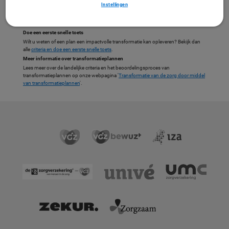
De beoordeling van een transformatieplan
Instellingen
De implementatie, inclusief monitoring van een
transformatieplan
Doe een eerste snelle toets
Wilt u weten of een plan een impactvolle transformatie kan opleveren? Bekijk dan
alle
criteria en doe een eerste snelle toets
.
Meer informatie over transformatieplannen
Lees meer over de landelijke criteria en het beoordelingsproces van
transformatieplannen op onze webpagina '
Transformatie van de zorg door middel
van transformatieplannen
'.