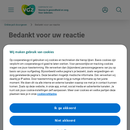
S
k
Inloggen
i
p
l
i
Online poli doorgeven
Bedankt voor uw reactie
n
k
Bedankt voor uw reactie
s
n
a
Het verzenden van uw reactie met informatie over uw online poli is gelukt. U ontvangt per
v
e-mail een automatische ontvangstbevestiging.
Wij maken gebruik van cookies
i
g
Op cooperatievgz.nl gebruiken wij cookies en technieken die hierop lijken. Basis cookies zijn
a
verplicht om cooperatievgz.nl goed te laten werken. Voor persoonlijke en tracking cookies
t
vragen we jouw toestemming. We verwerken dan (bijzondere) persoonsgegevens van jou op
Meer over inkoopbeleid
basis van jouw surfgedrag. Bijvoorbeeld welke pagina’s je bezoekt, zoals vergoedingen- en
i
zorg gerelateerde pagina’s. Deze bevatten mogelijk medische informatie. Ook verwerken wij
e
daarbij je IP-adres. Door toestemming te geven krijg je nuttige informatie op het juiste
Ga naar inkoopbeleid
moment. We doen dit via alle interne en externe kanalen waarop we met je in contact kunnen
komen. Zoals op deze website, in onze app, e-mail, social media en advertentie kanalen. Je
kunt ook jouw cookie-instellingen zelf aanpassen. Meer over cookies en welke partijen deze
plaatsen lees je in onze
cookieverklaring
.
Meer over overeenkomsten
Ik ga akkoord
Ga naar overeenkomsten
Niet akkoord