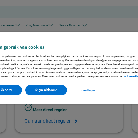
 declareren
Zorg & innovatie
Service & contact
Stel een vraag over het cessieverbod
Bedankt voor uw vraag
n gebruik van cookies
.nl gebruiken wij cookies en technieken die hierop lijken. Basis cookies zijn verplicht om cooperatievgz.nl goed 
ke en tracking cookies vragen we jouw toestemming. We verwerken dan (bijzondere) persoonsgegevens van jou 
voorbeeld welke pagina’s je bezoekt, zoals vergoedingen- en zorg gerelateerde pagina’s. Deze bevatten mogelijk 
he ontvangstbevestiging. Wilt u nog een vraag stellen over het cessieverbod?
j daarbij je IP-adres. Door toestemming te geven krijg je nuttige informatie op het juiste moment. We doen dit via
 waarop we met je in contact kunnen komen. Zoals op deze website, in onze app, e-mail, social media en adverte
ookie-instellingen zelf aanpassen. Meer over cookies en welke partijen deze plaatsen lees je in onze
cookieverkl
akkoord
Ik ga akkoord
Instellingen
Meer direct regelen
Ga naar direct regelen