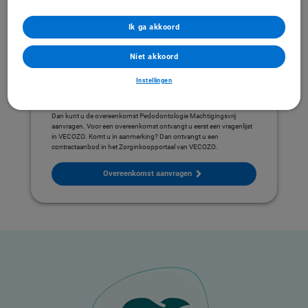
Bekijk uw overeenkomst in VECOZO
Ik ga akkoord
Niet akkoord
Instellingen
Heeft u dit jaar nog geen overeenkomst met
ons?
Dan kunt u de overeenkomst Pedodontologie Machtigingsvrij
aanvragen. Voor een overeenkomst ontvangt u eerst een vragenlijst
in VECOZO. Komt u in aanmerking? Dan ontvangt u een
contractaanbod in het Zorginkoopportaal van VECOZO.
Overeenkomst aanvragen