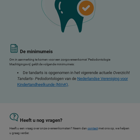
De minimumeis
Om in aanmerking te komen voor een zorgovereenkomst 'Pedodontologie
Machtigingsvrij' geldt de volgende minimumeis:
De tandarts is opgenomen in het vigerende actuele
Overzicht
Tandarts- Pedodontologen
van de
Nederlandse Vereniging voor
Kindertandheelkunde (NVvK)
.
Heeft u nog vragen?
Heeft u een vraag over onze overeenkomsten? Neem dan
contact
met ons op, we helpen
u graag verder.