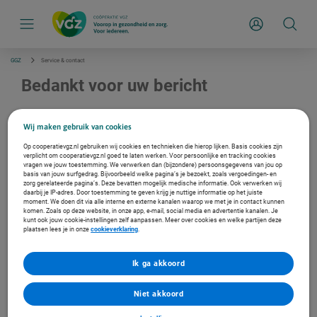
S
k
Inloggen
i
p
l
i
GGZ
Service & contact
n
k
Bedankt voor uw bericht
s
n
a
Het verzenden van uw klacht is gelukt. U ontvangt per e-mail een automatische
v
ontvangstbevestiging.
Wij maken gebruik van cookies
i
g
Op cooperatievgz.nl gebruiken wij cookies en technieken die hierop lijken. Basis cookies zijn
a
verplicht om cooperatievgz.nl goed te laten werken. Voor persoonlijke en tracking cookies
t
vragen we jouw toestemming. We verwerken dan (bijzondere) persoonsgegevens van jou op
Meer direct regelen
basis van jouw surfgedrag. Bijvoorbeeld welke pagina’s je bezoekt, zoals vergoedingen- en
i
zorg gerelateerde pagina’s. Deze bevatten mogelijk medische informatie. Ook verwerken wij
e
daarbij je IP-adres. Door toestemming te geven krijg je nuttige informatie op het juiste
Ga naar direct regelen
moment. We doen dit via alle interne en externe kanalen waarop we met je in contact kunnen
komen. Zoals op deze website, in onze app, e-mail, social media en advertentie kanalen. Je
kunt ook jouw cookie-instellingen zelf aanpassen. Meer over cookies en welke partijen deze
plaatsen lees je in onze
cookieverklaring
.
Service & Contact
Ik ga akkoord
Ga naar service en contact
Niet akkoord