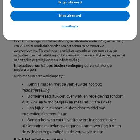
inhoudsdeskundigen en gaan tijdens interactieve workshops aan de slag met
Ik ga akkoord
verschillende onderwerpen.
Niet akkoord
Schrijf u direct in via
www.congreswijkverpleegkundigen.nl/inschrijving
.
Inschrijven kan tot en met 4 november, maar er is een beperkt aantal plekken
beschikbaar. Vol = vol, dus wees er snel bij!
Instellingen
Wat u van het congres kunt verwachten
Eva Eikhout is dagvoorzitter van dit congres. Als Ambassadeur Zorgvernieuwing
van VGZ zal zij aandacht besteden aan het belang en de impact van
zorgvernieuwing. Tijdens het congres kijken we onder andere naar de laatste
ontwikkelingen met betrekking tot het nieuwe Normenkader Wijkverpleging en het
onderzoek naar praktijkvariatie in indicatiestelling.
Interactieve workshops bieden verdieping op verschillende
onderwerpen
De thema's van deze workshops zijn:
Kennis maken met de vernieuwde
Toolbox
indicatiestelling
Domeinvraagstukken over wet- en regelgeving rondom
Wlz, Zvw en Wmo bespreken met Het Juiste Loket
Een kijkje in elkaars keuken door middel van
intercollegiale consultatie
Samen bouwen vanuit vertrouwen: in gesprek over
afstemming en belang van goede samenwerking tussen
de wijkverpleegkundige en de zorgverzekeraar
Bekijk het volledige programma