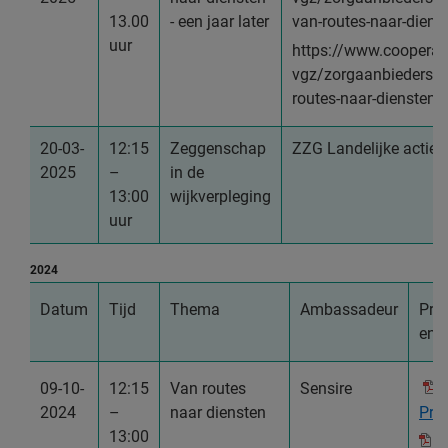
13.00
- een jaar later
van-routes-naar-diens
uur
https://www.cooperati
vgz/zorgaanbieders/d
routes-naar-diensten
20-03-
12:15
Zeggenschap
ZZG Landelijke actie
2025
–
in de
13:00
wijkverpleging
uur
2024
Datum
Tijd
Thema
Ambassadeur
Pres
en 
09-10-
12:15
Van routes
Sensire
2024
–
naar diensten
Pres
13:00