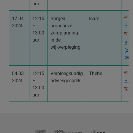
uur
17-04-
12:15
Borgen
Icare
2024
–
proactieve
Pres
13:00
zorgplanning
uur
in de
Bijl
wijkverpleging
(zip
bes
04-03-
12:15
Verpleegkundig
Thebe
2024
–
adviesgesprek
Pres
13:00
uur