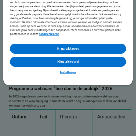
verplicht om cooperatievgz.nl goed te laten werken. Voor persoonlijke en tracking cookies
vragen we jouw toestemming. We verwerken dan (bijzondere) persoonsgegevens van jou op
basis van jouw surfgedrag. Bijvoorbeeld welke pagina’s je bezoekt, zoals vergoedingen- en
zorg gerelateerde pagina’s. Deze bevatten mogelijk medische informatie. Ook verwerken wij
daarbij je IP-adres. Door toestemming te geven krijg je nuttige informatie op het juiste
moment. We doen dit via alle interne en externe kanalen waarop we met je in contact kunnen
komen. Zoals op deze website, in onze app, e-mail, social media en advertentie kanalen. Je
kunt ook jouw cookie-instellingen zelf aanpassen. Meer over cookies en welke partijen deze
plaatsen lees je in onze
cookieverklaring
.
Ik ga akkoord
Niet akkoord
Instellingen
Programma webinars “hoe dan in de praktijk” 2026
In 2026 organiseren we weer in samenwerking met zorprofessionals webinars over
innovatie in de wijkverpleging. Aanmelden is niet nodig. U kunt gebruik maken van de link
om naar het webinar te gaan.
Datum
Tijd
Thema's
Ambassadeur
L
n
w