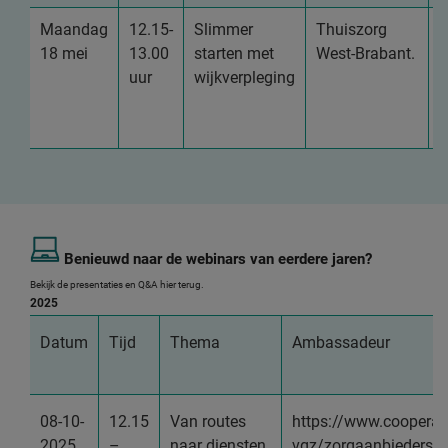
Maandag
12.15-
Slimmer
Thuiszorg
B
18 mei
13.00
starten met
West-Brabant.
h
uur
wijkverpleging
w
o
m
Benieuwd naar de webinars van eerdere jaren?
Bekijk de presentaties en Q&A hier terug.
2025
Datum
Tijd
Thema
Ambassadeur
08-10-
12.15
Van routes
https://www.cooperati
2025
–
naar diensten
vgz/zorgaanbieders/d