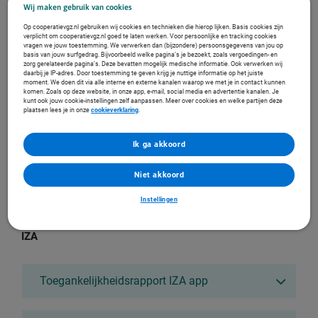
Toegankelijkheidsrapport Mijn.VGZ.nl
Wij maken gebruik van cookies
Op cooperatievgz.nl gebruiken wij cookies en technieken die hierop lijken. Basis cookies zijn
verplicht om cooperatievgz.nl goed te laten werken. Voor persoonlijke en tracking cookies
vragen we jouw toestemming. We verwerken dan (bijzondere) persoonsgegevens van jou op
VGZbewuzt
basis van jouw surfgedrag. Bijvoorbeeld welke pagina’s je bezoekt, zoals vergoedingen- en
zorg gerelateerde pagina’s. Deze bevatten mogelijk medische informatie. Ook verwerken wij
daarbij je IP-adres. Door toestemming te geven krijg je nuttige informatie op het juiste
moment. We doen dit via alle interne en externe kanalen waarop we met je in contact kunnen
komen. Zoals op deze website, in onze app, e-mail, social media en advertentie kanalen. Je
Toegankelijkheidsrapport VGZbewuzt app
kunt ook jouw cookie-instellingen zelf aanpassen. Meer over cookies en welke partijen deze
plaatsen lees je in onze
cookieverklaring
.
Toegankelijkheidsrapport VGZbewuzt.nl
Ik ga akkoord
Niet akkoord
Toegankelijkheidsrapport Mijn.VGZbewuzt.nl
Instellingen
IZA
Toegankelijkheidsrapport IZA app