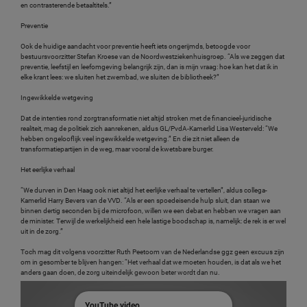
en contrasterende betaaltitels.”
Preventie
Ook de huidige aandacht voor preventie heeft iets ongerijmds, betoogde voor
bestuursvoorzitter Stefan Kroese van de Noordwestziekenhuisgroep. “Als we zeggen dat
preventie, leefstijl en leefomgeving belangrijk zijn, dan is mijn vraag: hoe kan het dat ik in
elke krant lees: we sluiten het zwembad, we sluiten de bibliotheek?”
Ingewikkelde wetgeving
Dat de intenties rond zorgtransformatie niet altijd stroken met de financieel-juridische
realiteit, mag de politiek zich aanrekenen, aldus GL/PvdA-Kamerlid Lisa Westerveld: “We
hebben ongelooflijk veel ingewikkelde wetgeving.” En die zit niet alleen de
transformatiepartijen in de weg, maar vooral de kwetsbare burger.
Het eerlijke verhaal
“We durven in Den Haag ook niet altijd het eerlijke verhaal te vertellen”, aldus collega-
Kamerlid Harry Bevers van de VVD. “Als er een spoedeisende hulp sluit, dan staan we
binnen dertig seconden bij de microfoon, willen we een debat en hebben we vragen aan
de minister. Terwijl de werkelijkheid een hele lastige boodschap is, namelijk: de rek is er wel
uit in de zorg.”
Toch mag dit volgens voorzitter Ruth Peetoom van de Nederlandse ggz geen excuus zijn
om in gesomber te blijven hangen: “Het verhaal dat we moeten houden, is dat als we het
anders gaan doen, de zorg uiteindelijk gewoon beter wordt dan nu.
YouTube video