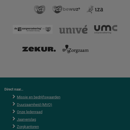
Direct naar...
Missie en bedrijfswaarden
Duurzaamheid (MVO)
Onze ledenraad
Jaarverslag
Zorgkantoren