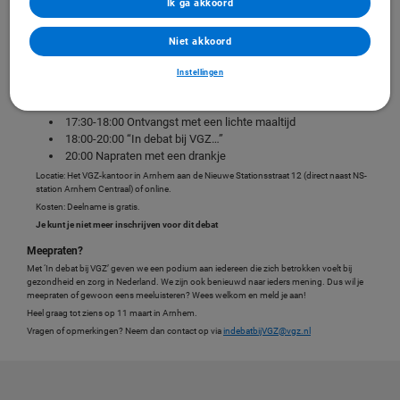
Ik ga akkoord
- Kunnen good practices worden overgenomen of lopen de lokale omstandigheden te ver
uiteen?-
- Regiobeelden en regioplannen; wie kent ze en wat zijn ze waard?
Niet akkoord
- Waar ligt het accent in de zorgplannen van verschillende lokale politieke partijen?
- Hoe zorgen we dat inwoners meer naar elkaar omkijken?
Instellingen
- Wat kunnen/moeten gemeenten doen voor de meest kwetsbare inwoners?
Praktische informatie en programma 11 maart 2026
17:30-18:00 Ontvangst met een lichte maaltijd
18:00-20:00 “In debat bij VGZ…”
20:00 Napraten met een drankje
Locatie: Het VGZ-kantoor in Arnhem aan de Nieuwe Stationsstraat 12 (direct naast NS-
station Arnhem Centraal) of online.
Kosten: Deelname is gratis.
Je kunt je niet meer inschrijven voor dit debat
Meepraten?
Met ‘In debat bij VGZ’ geven we een podium aan iedereen die zich betrokken voelt bij
gezondheid en zorg in Nederland. We zijn ook benieuwd naar ieders mening. Dus wil je
meepraten of gewoon eens meeluisteren? Wees welkom en meld je aan!
Heel graag tot ziens op 11 maart in Arnhem.
Vragen of opmerkingen? Neem dan contact op via
indebatbijVGZ@vgz.nl