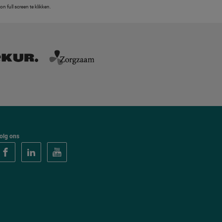
 full screen te klikken.
olg ons