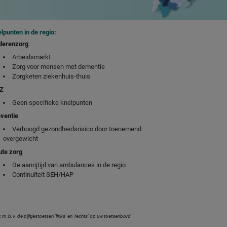
lpunten in de regio:
derenzorg
Arbeidsmarkt
Zorg voor mensen met dementie
Zorgketen ziekenhuis-thuis
Z
Geen specifieke knelpunten
ventie
Verhoogd gezondheidsrisico door toenemend
overgewicht
te zorg
De aanrijtijd van ambulances in de regio
Continuïteit SEH/HAP
m.b.v. de pijltjestoetsen 'links' en 'rechts' op uw toetsenbord