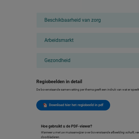
Beschikbaarheid van zorg
Arbeidsmarkt
Gezondheid
Regiobeelden in detail
De bovenstaande samenvatting per thema geeft een indruk van wat er speelt 
Download hier het regiobeeld in pdf
Hoe gebruikt u de PDF-viewer?
Wanneer u met uw muisaanwijzer over bovenstaande afbeelding schuift, verschi
doorbladeren.