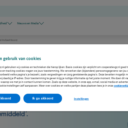
dheid
Nieuws en Media
d-Holland-Noord
n gebruik van cookies
.nl gebruiken wij cookies en technieken die hierop lijken. Basis cookies zijn verplicht om cooperatievgz.nl goed 
ke en tracking cookies vragen we jouw toestemming. We verwerken dan (bijzondere) persoonsgegevens van jou 
voorbeeld welke pagina’s je bezoekt, zoals vergoedingen- en zorg gerelateerde pagina’s. Deze bevatten mogelijk 
j daarbij je IP-adres. Door toestemming te geven krijg je nuttige informatie op het juiste moment. We doen dit via
 waarop we met je in contact kunnen komen. Zoals op deze website, in onze app, e-mail, social media en adverte
ookie-instellingen zelf aanpassen. Meer over cookies en welke partijen deze plaatsen lees je in onze
cookieverkl
akkoord
Ik ga akkoord
Instellingen