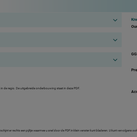
Kne
Ou
GG
Pre
in de regio. De uitgebreide onderbouwing staat in deze PDF.
Acu
jnt er rechts een pijltje waarmee u snel door de PDF in klein venster kunt bladeren. U kunt vervolgens ook 