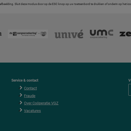
 afbeelding. Sluit deze modus door op de ESC knop op uw toetsenbord te drukken of onderin op het icoon
Service & contact
V
Contact
Fraude
Over Coöperatie VGZ
Vacatures