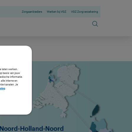
Zorgaanbieders
Werken bij VGZ
VGZ Zorgverzekering
te laten werken.
op basis van jouw
medische informatie.
 alle interne en
ntie kanalen. Je
aring
.