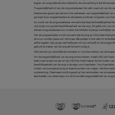
begrip van zorgverleners door tijdsdruk, de verwachting is dat dit toene
Toegankelijkheid rol van de zorgverzekeraar, het veld, maar ook van de ve
Deelnemers geven aan dat ze in het verbeteren van toegankelijkheid van 
gevolgd door zorgaanbieders en als laatste wordt een rol gezien voor het i
Zo wordt van de zorgverzekeraar verwacht dat deze de betaalbaarheid be
ook zorgt voor goede beschikbaarheid van de zorg. Dit geldt ook voor me
dat een zorgverzekeraar zou moeten bemiddelen bij lange wachttijden en v
Van de zorgaanbieder wordt verwacht dat de zorg en informatie hierbij begr
de muur worden gestuurd. Het is aan alle partijen in het veld om te facilit
zelf te regelen. Een groep ziet hierbij een rol voor zichzelf om de zorgpr
gebruik te maken van de zorg als het echt nodig is.
VGZ zet zich op verschillende manieren in voor bevorderen van de toegan
Om de toegankelijkheid van de zorg te bevorderen, maakt VGZ zich hard vo
beter waar ze aan toe zijn en kan VGZ hen beter helpen bij het vinden v
beschikbaarheid van de zorg in de regio voor haar leden. Voor haar leden
vinden van (complexe) zorg en beantwoorden van vragen. Het Kennisloke
ouderenzorg. Daarnaast wordt ingezet op het versimpelen van processen e
later betalen van rekeningen om de financiële toegankelijkheid van zorg t