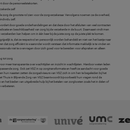
emt door de personeelstekorten.
rzekerde zelf
de zorg de grootste rol zien voor de zorgverzekeraar. Vervolgens noemen ze de overheid,
ndividu zelf.
vordert door goede onderhandelingen en dat deze door het afsluiten van veel contracten
dicatie en beschikbaarheid van zorg bij de verzekerde in de buurt. Daarnaast vindt men
erzekerden kan helpen om in één keer bij de juiste zorg op de juiste plek te komen.
ijpelijk is, dat ze respectvol en persoonlijk worden behandeld en niet van het kastje naar
eren dat zorg efficiënt is waaronder wordt verstaan dat informatie makkelijk is te vinden en
ofessionals niet te overvragen door zich goed voor te bereiden voor afspraken en alleen
g tot zorg
or meer transparantie over wachttijden en inzicht in wachtlijsten. Hierdoor weten leden
an passende zorg. Ook zet VGZ in op zorgtransformatie en heeft ze aandacht voor goede
 en hun naasten zetten de zorgadviseurs van VGZ zich in om hen te begeleiden bij het
t Thuis in Blijvende Zorg van VGZ beantwoordt bijvoorbeeld hun vragen rond de
n het bieden van uitgebreide hulp bij het betalen van zorgkosten zoals het in delen of
e verbeteren.