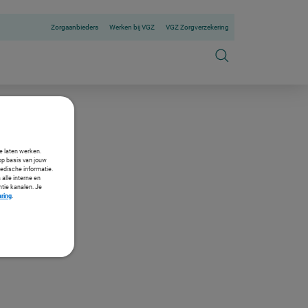
Zorgaanbieders
Werken bij VGZ
VGZ Zorgverzekering
te laten werken.
op basis van jouw
medische informatie.
 alle interne en
ntie kanalen. Je
aring
.