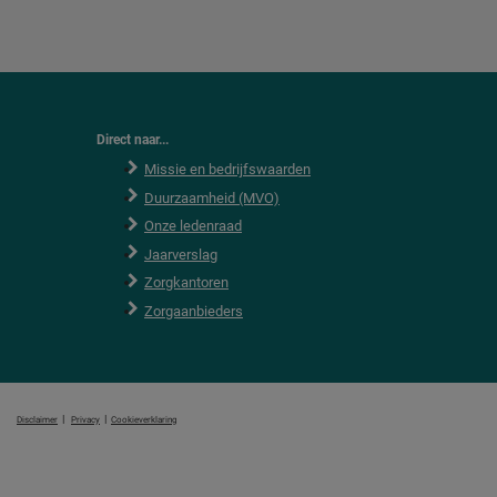
Direct naar...
Missie en bedrijfswaarden
Duurzaamheid (MVO)
Onze ledenraad
Jaarverslag
Zorgkantoren
Zorgaanbieders
|
|
Disclaimer
Privacy
Cookieverklaring