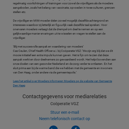
regelmatig voorlichtingen of trainingen voor zowel de vrijwilligers als de moeders
aangeboden, zoals het belang van vaccinatie, opvoeden in twee culturen, grenzen
stellen etc.
De vrijwilliger en MIM-moeder delen zoveel mogelijk dezelfde achtergrond en
interesses waardoor zij letterlijk en figuurlijk vaak dezelfde taal spreken. Voor
onervaren moeders verlaagt dat de drempel om deel te nemen en op een
gelijkwaardige manier ervaringen uit te wisselen en vragen te stellen aan de
vrijwilliger.
‘Blij met succesvolle aanpak en waardering van moeders’
Cas Ceulen, Chief Health Officer a.i. bij Coöperatie VGZ: ‘We zijn erg blij dat we dit
mooie initiatief een extra impuls kunnen geven. Het is fijn om te zien dat deze
aanpak werkt en door deelnemers zo gewaardeerd wordt. Het helpt bovendien aan
onze doelen van een gezonder Nederland en de zorg verder te ontlasten. En het
sluit prima aan bij de warme band die we hebben met de gemeente en inwoners
van Den Haag, onder andere via de gemeentepolis.’
Lees het artikel over Moeders informeren Moeders op de website van Gemeente
Den Haag
Contactgegevens
voor mediarelaties
Coöperatie VGZ
Stuur een e-mail
Neem telefonisch contact op