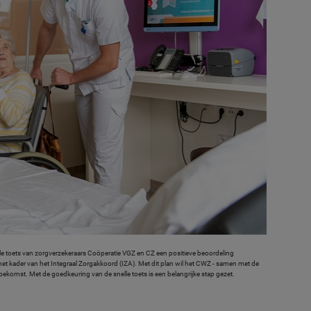
le toets van zorgverzekeraars Coöperatie VGZ en CZ een positieve beoordeling
et kader van het Integraal Zorgakkoord (IZA). Met dit plan wil het CWZ - samen met de
oekomst. Met de goedkeuring van de snelle toets is een belangrijke stap gezet.