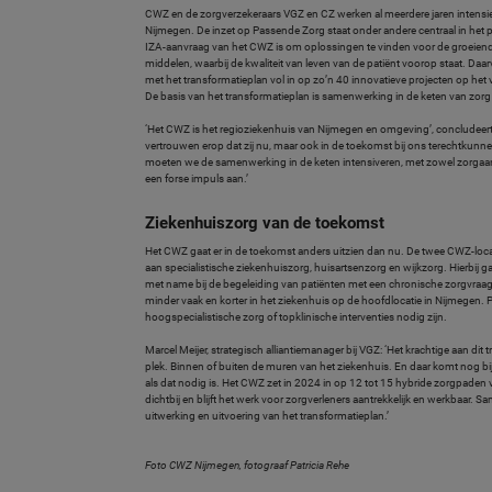
CWZ en de zorgverzekeraars VGZ en CZ werken al meerdere jaren intensie
Nijmegen. De inzet op Passende Zorg staat onder andere centraal in het 
IZA-aanvraag van het CWZ is om oplossingen te vinden voor de groeiend
middelen, waarbij de kwaliteit van leven van de patiënt voorop staat. D
met het transformatieplan vol in op zo’n 40 innovatieve projecten op het v
De basis van het transformatieplan is samenwerking in de keten van zorg 
‘Het CWZ is het regioziekenhuis van Nijmegen en omgeving’, concludeert
vertrouwen erop dat zij nu, maar ook in de toekomst bij ons terechtkun
moeten we de samenwerking in de keten intensiveren, met zowel zorgaanbi
een forse impuls aan.’
Ziekenhuiszorg van de toekomst
Het CWZ gaat er in de toekomst anders uitzien dan nu. De twee CWZ-lo
aan specialistische ziekenhuiszorg, huisartsenzorg en wijkzorg. Hierbij g
met name bij de begeleiding van patiënten met een chronische zorgvraag. 
minder vaak en korter in het ziekenhuis op de hoofdlocatie in Nijmegen.
hoogspecialistische zorg of topklinische interventies nodig zijn.
Marcel Meijer, strategisch alliantiemanager bij VGZ: ‘Het krachtige aan dit
plek. Binnen of buiten de muren van het ziekenhuis. En daar komt nog bij: h
als dat nodig is. Het CWZ zet in 2024 in op 12 tot 15 hybride zorgpaden 
dichtbij en blijft het werk voor zorgverleners aantrekkelijk en werkbaar
uitwerking en uitvoering van het transformatieplan.’
Foto CWZ Nijmegen, fotograaf Patricia Rehe