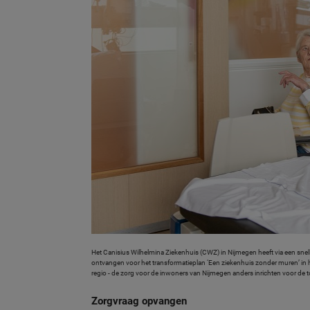
Het Canisius Wilhelmina Ziekenhuis (CWZ) in Nijmegen heeft via een snel
ontvangen voor het transformatieplan ‘Een ziekenhuis zonder muren’ in h
regio - de zorg voor de inwoners van Nijmegen anders inrichten voor de t
Zorgvraag opvangen