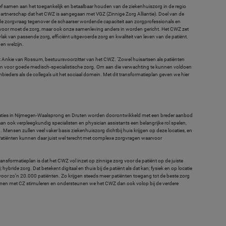
f samen aan het toegankelijk en betaalbaar houden van de ziekenhuiszorg in de regio
partnerschap dat het CWZ is aangegaan met VGZ (Zinnige Zorg Alliantie). Doel van de
e zorgvraag tegenover de schaarser wordende capaciteit aan zorgprofessionals en
aarvoor moet de zorg, maar ook onze samenleving anders in worden gericht. Het CWZ zet
lak van passende zorg, efficiënt uitgevoerde zorg en kwaliteit van leven van de patiënt.
en welzijn.
 Ankie van Rossum, bestuursvoorzitter van het CWZ. ‘Zowel huisartsen als patiënten
nen voor goede medisch-specialistische zorg. Om aan die verwachting te kunnen voldoen
eders als de collega’s uit het sociaal domein. Met dit transformatieplan geven we hier
caties in Nijmegen-Waalsprong en Druten worden doorontwikkeld met een breder aanbod
aan ook verpleegkundig specialisten en physician assistants een belangrijke rol spelen,
Mensen zullen veel vaker basis ziekenhuiszorg dichtbij huis krijgen op deze locaties, en
 Patiënten kunnen daar juist wel terecht met complexe zorgvragen waarvoor
 transformatieplan is dat het CWZ vol inzet op zinnige zorg voor de patiënt op de juiste
ybride zorg. Dat betekent digitaal en thuis bij de patiënt als dat kan; fysiek en op locatie
voor zo’n 20.000 patiënten. Zo krijgen steeds meer patiënten toegang tot de beste zorg
. Samen met CZ stimuleren en ondersteunen we het CWZ dan ook volop bij de verdere