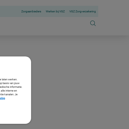
Zorgaanbieders
Werken bij VGZ
VGZ Zorgverzekering
te laten werken.
op basis van jouw
medische informatie.
 alle interne en
ntie kanalen. Je
aring
.