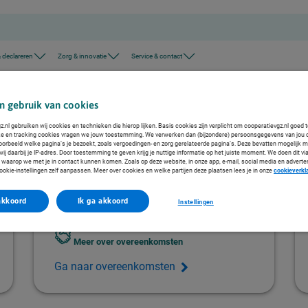
 declareren
Zorg & innovatie
Service & contact
Bewezen thuiszorgtechnologie aanvragen
n gebruik van cookies
.nl gebruiken wij cookies en technieken die hierop lijken. Basis cookies zijn verplicht om cooperatievgz.nl goed 
ke en tracking cookies vragen we jouw toestemming. We verwerken dan (bijzondere) persoonsgegevens van jou 
voorbeeld welke pagina’s je bezoekt, zoals vergoedingen- en zorg gerelateerde pagina’s. Deze bevatten mogelijk 
atische ontvangstbevestiging. Wilt u nog een addendum voor bewezen thuiszorgtechnologie
j daarbij je IP-adres. Door toestemming te geven krijg je nuttige informatie op het juiste moment. We doen dit via
 waarop we met je in contact kunnen komen. Zoals op deze website, in onze app, e-mail, social media en adverte
ookie-instellingen zelf aanpassen. Meer over cookies en welke partijen deze plaatsen lees je in onze
cookieverkl
akkoord
Ik ga akkoord
Instellingen
Meer over overeenkomsten
Ga naar overeenkomsten