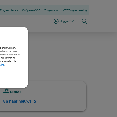
Zorgaanbieders
Coöperatie VGZ
Zorgkantoor
VGZ Zorgverzekering
Inloggen
te laten werken.
op basis van jouw
medische informatie.
 alle interne en
ntie kanalen. Je
aring
.
Nieuws
Ga naar nieuws