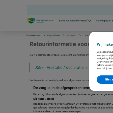
S
k
i
p
l
Beleid & overeenkomsten
Machtigingen &
i
n
k
s
Zorgaanbieders
Hulpmiddelen
Declareren
Hulp bij afgewezen declaraties
n
a
Retourinformatie voor afwijsr
v
Wij make
i
g
Op cooperatievgz
a
Is uw declaratie afgewezen? Selecteer hieronder de afwijsreden (retourcode).
Voor persoonlij
t
surfgedrag. Bij
Ook verwerken wi
i
externe kanalen
e
kunt ook jouw c
Niet 
Uw declaratie van een hulpmiddel is afgewezen vanwege de volgende reden:
De zorg is in de afgesproken termijn al eerder 
Deze zorg is binnen de afgesproken termijn al eerder geleverd en gedecla
Dit kunt u doen
Raadpleeg hiervoor de voorwaarden in uw overeenkomst. Controleer in uw a
gedeclareerd? Dan is het mogelijk dat deze zorg is geleverd en gedeclar
informatie alleen bij de verzekerde navragen.