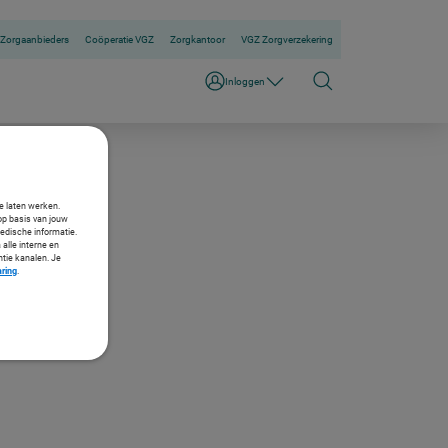
Zorgaanbieders
Coöperatie VGZ
Zorgkantoor
VGZ Zorgverzekering
Inloggen
te laten werken.
op basis van jouw
medische informatie.
 alle interne en
ntie kanalen. Je
aring
.