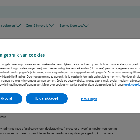
 declareren
Zorg & innovatie
Service & contact
Retourinformatie voor afwijsreden 0587
eden 0587
n gebruik van cookies
.nl gebruiken wij cookies en technieken die hierop lijken. Basis cookies zijn verplicht om cooperatievgz.nl goed 
 We leggen u graag uit waarom uw declaratie is afgewezen en hoe u een correcte declaratie indient.
ke en tracking cookies vragen we jouw toestemming. We verwerken dan (bijzondere) persoonsgegevens van jou 
voorbeeld welke pagina’s je bezoekt, zoals vergoedingen- en zorg gerelateerde pagina’s. Deze bevatten mogelijk 
j daarbij je IP-adres. Door toestemming te geven krijg je nuttige informatie op het juiste moment. We doen dit via
 waarop we met je in contact kunnen komen. Zoals op deze website, in onze app, e-mail, social media en adverte
ookie-instellingen zelf aanpassen. Meer over cookies en welke partijen deze plaatsen lees je in onze
cookieverkl
akkoord
Ik ga akkoord
Instellingen
gedeclareerd
reerd.
dministratie of u al eerder een declaratie heeft ingediend. Heeft u niet binnen termijn
eerd door een andere zorgaanbieder. In verband met de privacywetgeving kunt u deze