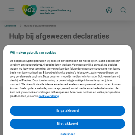
S
k
Inloggen
i
p
l
i
Declareren
Hulp bij afgewezen declaraties
n
k
Hulp bij afgewezen declaraties
s
n
a
Is uw declaratie afgewezen? Selecteer hieronder de afwijsreden (retourcode). We leggen u
v
Wij maken gebruik van cookies
graag uit waarom uw declaratie is afgewezen en hoe u een correcte declaratie indient.
i
g
Op cooperatievgz.nl gebruiken wij cookies en technieken die hierop lijken. Basis cookies zijn
verplicht om cooperatievgz.nl goed te laten werken. Voor persoonlijke en tracking cookies
a
vragen we jouw toestemming. We verwerken dan (bijzondere) persoonsgegevens van jou op
t
basis van jouw surfgedrag. Bijvoorbeeld welke pagina’s je bezoekt, zoals vergoedingen- en
i
zorg gerelateerde pagina’s. Deze bevatten mogelijk medische informatie. Ook verwerken wij
e
daarbij je IP-adres. Door toestemming te geven krijg je nuttige informatie op het juiste
moment. We doen dit via alle interne en externe kanalen waarop we met je in contact kunnen
komen. Zoals op deze website, in onze app, e-mail, social media en advertentie kanalen. Je
kunt ook jouw cookie-instellingen zelf aanpassen. Meer over cookies en welke partijen deze
plaatsen lees je in onze
cookieverklaring
.
Ik ga akkoord
Niet akkoord
Instellingen