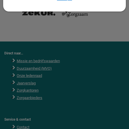
Direct naar...
Missie en bedrijfswaarden
Duurzaamheid (MVO)
Onze ledenraad
Jaarverslag
Zorgkantoren
Zorgaanbieders
Service & contact
Contact