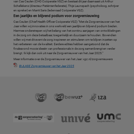
van Cas Ceulen (CHO Coöperatie VGZ) en bestaat dit jaar daarnaast uit Arthur
Schellekens (directeur Patiëntenfederatie), Thijs Launspach (psycholoog, schrijver
en spreker) en Marrit Saris (ledenraad Coöperatie VGZ).
Een jaarlijks en blijvend podium voor zorgvernieuwing
Cas Ceulen (Chief Health Officer Coöperatie VGZ): "Met de Zorgvernieuwer van het
Jaar willen wij innovaties in ons werkveld een jaarlijks en blijvend podium bieden.
Hiermee onderstrepen wij het belang van het continu aanjagen van ontwikkelingen
in de zorg om deze betaalbaar, toegankelijk en duurzaam te houden. Bovendien
willen wij met dit event de zorg inspireren en stimuleren om te blijven inzetten op
het verbeteren van de kwaliteit. Eerdere edities hebben aangetoond dat de
finaleavond mooie ideeën van professionals in de zorg samenbrengt en verder
brengt. Ik kijk dan ook uit naar de Zorgvernieuwer van het Jaar 2025."
Meer informatie over de Zorgvernieuwer van het Jaar:
vgz.nl/zorgvernieuwers
BIJLAGE Zorgvernieuwer van het Jaar 2025