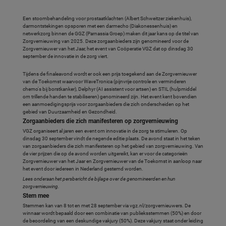
Een stoombehandeling voor prostaatklachten (Albert Schweitzer ziekenhuis),
darmontstekingen opsporen met een darmecho (Diakonessenhuis) en
netwerkzorg binnen de GGZ (Parnassia Groep) maken dit jaar kans op de titel van
Zorgvernieuwing van 2025. Deze zorgaanbieders zijn genomineerd voor de
Zorgvernieuwer van het Jaar, het event van Coöperatie VGZ dat op dinsdag 30
september de innovatie in de zorg viert.
Tijdens de finaleavond wordt er ook een prijs toegekend aan de Zorgvernieuwer
van de Toekomst waarvoor WaveTronica (pijnvrije controle en verminderen
chemo's bij borstkanker), Delphyr (AI assistent voor artsen) en STIL (hulpmiddel
om trillende handen te stabiliseren) genomineerd zijn. Het event kent bovendien
een aanmoedigingsprijs voor zorgaanbieders die zich onderscheiden op het
gebied van Duurzaamheid en Gezondheid.
Zorgaanbieders die zich manifesteren op zorgvernieuwing
VGZ organiseert al jaren een event om innovatie in de zorg te stimuleren. Op
dinsdag 30 september vindt de negende editie plaats. De avond staat in het teken
van zorgaanbieders die zich manifesteren op het gebied van zorgvernieuwing. Van
de vier prijzen die op de avond worden uitgereikt, kan er voor de categorieën
Zorgvernieuwer van het Jaar en Zorgvernieuwer van de Toekomst in aanloop naar
het event door iedereen in Nederland gestemd worden.
Lees onderaan het persbericht de bijlage over de genomineerden en hun
zorgvernieuwing.
Stem mee
Stemmen kan van 8 tot en met 28 september via vgz.nl/zorgvernieuwers. De
winnaar wordt bepaald door een combinatie van publieksstemmen (50%) en door
de beoordeling van een deskundige vakjury (50%). Deze vakjury staat onder leiding