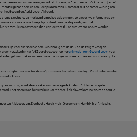
 het verbeteren van armoede en gezondheid in de regio Drechtsteden. Ook zetten zij actief
org, mentale gezondheid en schuldenproblematiek. Daarnaast sluit de samenwerking aan
rd en het Gezond en Actief Leven Akkoord.
in de regio Drechtsteden met laagdrempelige oplossingen, zo bieden we informatiegidsen
de concrete informatie over hoe je bijvoorbeeld aan de slag kunt gaan met
en we stimuleren dat vragen die niet in de zorg thuishoren ergens anders worden
aar blijft voor alle Nederlanders, is het nodig om de druk op de zorg te verlagen.
 worden verzekerden van VGZ actief gewezen op het
online platform Gezond Leven
voor
rzekerden gebruik maken van een preventiebudget om mee te doen aan cursussen op het
h ook bezighouden met het thema ‘gezonde en betaalbare voeding’. Verzekerden worden
ezonder te eten.
f mijden van zorg komt steeds vaker voor vanwege de kosten. Problemen stapelen
is waarbij het eigen risico herverzekerd kan worden, helpt kwetsbare inwoners de zorg te
e gemeenten Alblasserdam, Dordrecht, Hardinxveld-Giessendam, Hendrik-Ido-Ambacht,