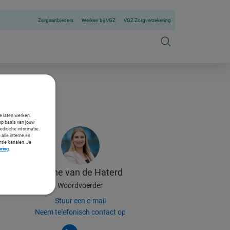
Zorgaanbieders
Werken bij VGZ
VGZ Zorgverzekering
te laten werken.
op basis van jouw
medische informatie.
 alle interne en
ntie kanalen. Je
aring
.
Celine
van de Haterd
Woordvoerder
Stuur een e-mail
Neem telefonisch contact op