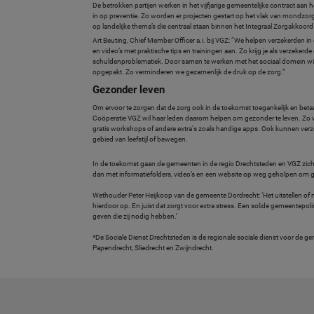
De betrokken partijen werken in het vijfjarige gemeentelijke contract aan
in op preventie. Zo worden er projecten gestart op het vlak van mondz
op landelijke thema’s die centraal staan binnen het Integraal Zorgakkoo
Art Beuting, Chief Member Officer a.i. bij VGZ: “We helpen verzekerden 
en video’s met praktische tips en trainingen aan. Zo krijg je als verzeker
schuldenproblematiek. Door samen te werken met het sociaal domein will
opgepakt. Zo verminderen we gezamenlijk de druk op de zorg.”
Gezonder leven
Om ervoor te zorgen dat de zorg ook in de toekomst toegankelijk en betaalb
Coöperatie VGZ wil haar leden daarom helpen om gezonder te leven. Zo
gratis workshops of andere extra's zoals handige apps. Ook kunnen ve
gebied van leefstijl of bewegen.
In de toekomst gaan de gemeenten in de regio Drechtsteden en VGZ zic
dan met informatiefolders, video’s en een website op weg geholpen om g
Wethouder Peter Heijkoop van de gemeente Dordrecht: ‘Het uitstellen o
hierdoor op. En juist dat zorgt voor extra stress. Een solide gemeentepol
geven die zij nodig hebben.’
*De Sociale Dienst Drechtsteden is de regionale sociale dienst voor d
Papendrecht, Sliedrecht en Zwijndrecht.