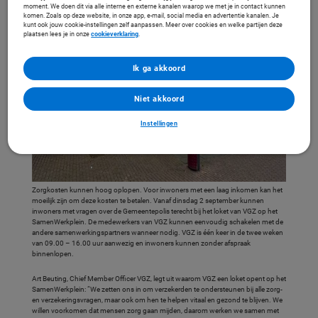
moment. We doen dit via alle interne en externe kanalen waarop we met je in contact kunnen
komen. Zoals op deze website, in onze app, e-mail, social media en advertentie kanalen. Je
kunt ook jouw cookie-instellingen zelf aanpassen. Meer over cookies en welke partijen deze
plaatsen lees je in onze
cookieverklaring
.
Ik ga akkoord
Niet akkoord
Instellingen
Zorgkosten kunnen hoog oplopen. Voor inwoners met een laag inkomen kan het
moeilijk zijn om deze kosten te betalen. Vanaf dinsdag 2 september kunnen
inwoners met vragen over de Gemeentepolis terecht bij het loket van VGZ op het
SamenWerkplein. De medewerkers van VGZ kunnen eenvoudig schakelen met de
andere samenwerkingspartners wanneer nodig. VGZ is één keer in de twee weken
van 09.00 – 16.00 uur aanwezig en inwoners kunnen zonder afspraak
binnenlopen.
Art Beuting, Chief Member Officer VGZ, legt uit waarom VGZ een loket opent op het
SamenWerkplein: “We zetten ons in om verzekerden te ondersteunen bij alle zorg-
en verzekeringsvragen, maar ook om hen te helpen vitaal en gezond te blijven. We
willen voorkomen dat mensen zorg gaan mijden, daarom werken we samen met