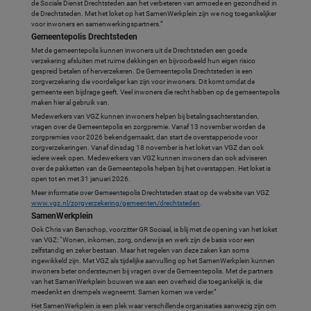
de Sociale Dienst Drechtsteden aan het verbeteren van armoede en gezondheid in
de Drechtsteden. Met het loket op het SamenWerkplein zijn we nog toegankelijker
voor inwoners en samenwerkingspartners.”
Gemeentepolis Drechtsteden
Met de gemeentepolis kunnen inwoners uit de Drechtsteden een goede
verzekering afsluiten met ruime dekkingen en bijvoorbeeld hun eigen risico
gespreid betalen of herverzekeren. De Gemeentepolis Drechtsteden is een
zorgverzekering die voordeliger kan zijn voor inwoners. Dit komt omdat de
gemeente een bijdrage geeft. Veel inwoners die recht hebben op de gemeentepolis
maken hier al gebruik van.
Medewerkers van VGZ kunnen inwoners helpen bij betalingsachterstanden,
vragen over de Gemeentepolis en zorgpremie. Vanaf 13 november worden de
zorgpremies voor 2026 bekendgemaakt, dan start de overstapperiode voor
zorgverzekeringen. Vanaf dinsdag 18 november is het loket van VGZ dan ook
iedere week open. Medewerkers van VGZ kunnen inwoners dan ook adviseren
over de pakketten van de Gemeentepolis helpen bij het overstappen. Het loket is
open tot en met 31 januari 2026.
Meer informatie over Gemeentepolis Drechtsteden staat op de website van VGZ
www.vgz.nl/zorgverzekering/gemeenten/drechtsteden
.
SamenWerkplein
Ook Chris van Benschop, voorzitter GR Sociaal, is blij met de opening van het loket
van VGZ: “Wonen, inkomen, zorg, onderwijs en werk zijn de basis voor een
zelfstandig en zeker bestaan. Maar het regelen van deze zaken kan soms
ingewikkeld zijn. Met VGZ als tijdelijke aanvulling op het SamenWerkplein kunnen
inwoners beter ondersteunen bij vragen over de Gemeentepolis. Met de partners
van het SamenWerkplein bouwen we aan een overheid die toegankelijk is, die
meedenkt en drempels wegneemt. Samen komen we verder.”
Het SamenWerkplein is een plek waar verschillende organisaties aanwezig zijn om