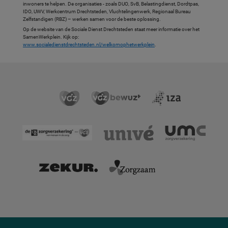
inwoners te helpen. De organisaties - zoals DUO, SvB, Belastingdienst, Dordtpas,
IDO, UWV, Werkcentrum Drechtsteden, Vluchtelingenwerk, Regionaal Bureau
Zelfstandigen (RBZ) – werken samen voor de beste oplossing.
Op de website van de Sociale Dienst Drechtsteden staat meer informatie over het
SamenWerkplein. Kijk op:
www.socialedienstdrechtsteden.nl/welkomophetwerkplein
.