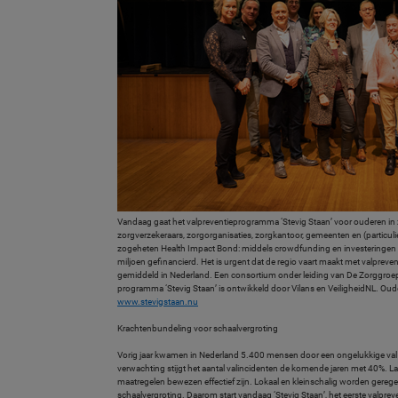
Vandaag gaat het valpreventieprogramma ‘Stevig Staan’ voor ouderen 
zorgverzekeraars, zorgorganisaties, zorgkantoor, gemeenten en (particul
zogeheten Health Impact Bond: middels crowdfunding en investeringen d
miljoen gefinancierd. Het is urgent dat de regio vaart maakt met valpreve
gemiddeld in Nederland. Een consortium onder leiding van De Zorggroep v
programma ‘Stevig Staan’ is ontwikkeld door Vilans en VeiligheidNL. 
www.stevigstaan.nu
Krachtenbundeling voor schaalvergroting
Vorig jaar kwamen in Nederland 5.400 mensen door een ongelukkige val om
verwachting stijgt het aantal valincidenten de komende jaren met 40%. L
maatregelen bewezen effectief zijn. Lokaal en kleinschalig worden gere
schaalvergroting. Daarom start vandaag ‘Stevig Staan’, het eerste valpre