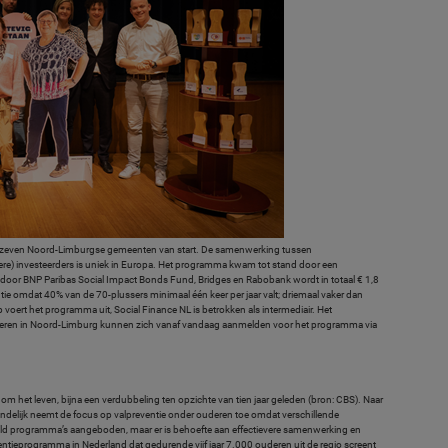
in zeven Noord-Limburgse gemeenten van start. De samenwerking tussen
iere) investeerders is uniek in Europa. Het programma kwam tot stand door een
oor BNP Paribas Social Impact Bonds Fund, Bridges en Rabobank wordt in totaal € 1,8
ntie omdat 40% van de 70-plussers minimaal één keer per jaar valt; driemaal vaker dan
oert het programma uit, Social Finance NL is betrokken als intermediair. Het
Ouderen in Noord-Limburg kunnen zich vanaf vandaag aanmelden voor het programma via
 het leven, bijna een verdubbeling ten opzichte van tien jaar geleden (bron: CBS). Naar
andelijk neemt de focus op valpreventie onder ouderen toe omdat verschillende
geld programma’s aangeboden, maar er is behoefte aan effectievere samenwerking en
ventieprogramma in Nederland dat gedurende vijf jaar 7.000 ouderen uit de regio screent