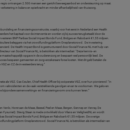
 in de regio ontvangen 2.500 mensen een gericht beweegaanbod en ondersteuning op maat.
 verbetering in balans en spierkracht en minder afhankelijkheid van thuiszorg.
nbundeling en financieringsconstructie, waarbij voor het eerst in Nederland een Health
rders het kapitaal voor de interventie en worden zij bij succes terugbetaald door de
investeren BNP Paribas Social Impact Bonds Fund, Bridges en Rabobank €1,55 miljoen.
iculiere beleggers via het crowdfundingplatform Oneplanetcrowd. De investering
nancierd. De Health Impact Bond is gestructureerd door Social Finance NL met hulp van
ecteur van Social Finance NL, is betrokken als intermediair: “Deze kennis- en
ote maatschappelijk opgave in de ouderenzorg en bespaart veel persoonlijk leed. De
ucces besparen gemeenten en zorgverzekeraars forse kosten. Met dit geld betalen de
VGZ en CZ de investeerders terug.”
ie als VGZ. Cas Ceulen, Chief Health Officer bij coöperatie VGZ, over hun pioniersrol: “In
om valincidenten en de vaak verstrekkende gevolgen ervan te voorkomen. We geloven
 de bijzondere samenwerkings- en financieringsvorm ons kunnen leren.”
Venlo, Horst aan de Maas, Beesel, Peel en Maas, Bergen, Gennep en Venray, De
an FysunieQ. Stevig Staan is mede ontwikkeld door Vilans en VeiligheidNL en wordt
ibas Social Impact Bonds Fund, Bridges en Rabobank €1,55 miljoen. De overige
owdfundingplatform Oneplanetcrowd. Social Finance NL is betrokken als intermediair van