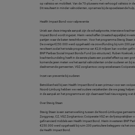
op valrisico en mobiliteit. Van de 70-plussers met verhoogd valrisico
Dit resulteert in minder valincidenten, opnames bij de spoedeisende hulp,
Health Impact Bond voor valpreventie
Uniek aan deze integrale aanpak zijn de schaalgrootte, intensieve krachte
Impact Bond wordt ingezet. Hierin verschaffen (maatschappelijke) investee
partijen waar de baten terechtkomen. Voor het programma Stevig Staan 
De overige €250.000 werd opgehaald via crowdfunding bij ruim 200 part
revolteert zodat het totale programma van €2,8 miljoen kan worden gefi
BNP Paribas Social Impact Bonds Fund (co-structurer). Ruben Koekoek, dir
krachtenbundeling heeft in de eerste plaats een positief effect op een gr
komende jaren meten we het aantal valincidenten onder ouderen en bij s
deelnemende gemeenten, VGZ zorgkantoor, zorgverzekeraars Coöperatie 
Inzet van preventie bij ouderen
Betrokkenheid bij een Health Impact Bond is een primeur voor een coöperat
Noord-Limburg hebben we veel oudere verzekerden die we graag helpen 
in de aanpak en het programma en zijn daarnaast heel nieuwsgierig wat
Over Stevig Staan
Stevig Staan is een samenwerking tussen de Noord-Limburgse gemeenten 
Zorggroep, CZ, VGZ Zorgkantoor, Coöperatie VGZ en de fysiopraktijken v
gefinancierd middels een Health Impact Bond. Hierin investeren BNP Par
€250.000 werd opgehaald bij ruim 200 particuliere beleggers via het cr
de Health Impact Bond.