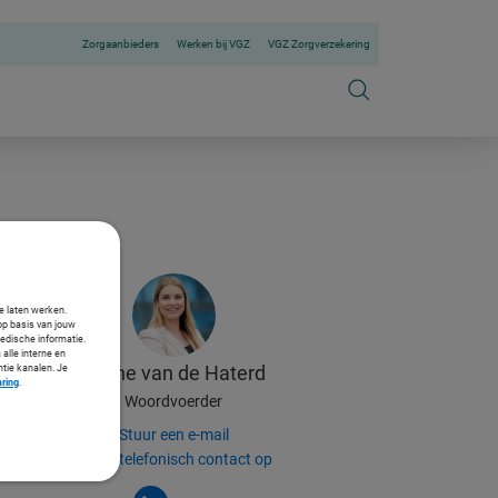
Zorgaanbieders
Werken bij VGZ
VGZ Zorgverzekering
te laten werken.
op basis van jouw
medische informatie.
 alle interne en
Celine
van de Haterd
ntie kanalen. Je
aring
.
Woordvoerder
Stuur een e-mail
Neem telefonisch contact op