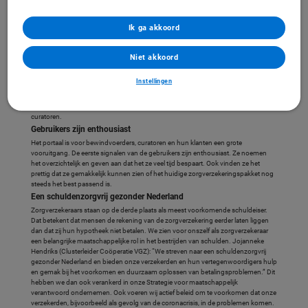
merken van Coöperatie VGZ. Vanuit het portaal hebben zij direct toegang tot (een
deel van) de Mijn Omgeving van deze klanten. Hier kunnen zij bijvoorbeeld direct
Ik ga akkoord
een betalingsregeling afsluiten. Ook kunnen zij vanaf nu zelf online:
- betalingsgegevens inzien en wijzigen;
- de verzekeringspakketten van de klant wijzigen;
Niet akkoord
- de verzekering opzeggen.
VGZ breidt het portaal steeds verder uit met nieuwe functies. Denk daarbij aan het
Instellingen
aan- en afmelden van bewindvoering, maar ook aan een signaleringsfunctie die
een bewindvoerder erop attendeert dat er actie moet worden ondernomen bij een
bepaalde klant. Zo vergemakkelijkt VGZ het werk van bewindvoerders en
curatoren.
Gebruikers zijn enthousiast
Het portaal is voor bewindvoerders, curatoren en hun klanten een grote
vooruitgang. De eerste signalen van de gebruikers zijn enthousiast. Ze noemen
het overzichtelijk en geven aan dat het ze veel tijd bespaart. Ook vinden ze het
prettig dat ze gemakkelijk kunnen zien of het huidige zorgverzekeringspakket nog
steeds het best passend is.
Een schuldenzorgvrij gezonder Nederland
Zorgverzekeraars staan op de derde plaats als meest voorkomende schuldeiser.
Dat betekent dat mensen de rekening van de zorgverzekering eerder laten liggen
dan dat zij hun hypotheek niet betalen. We zien voor onszelf als zorgverzekeraar
een belangrijke maatschappelijke rol in het bestrijden van schulden. Jojanneke
Hendriks (Clusterleider Coöperatie VGZ): “We streven naar een schuldenzorgvrij
gezonder Nederland en bieden onze verzekerden en hun vertegenwoordigers hulp
en gemak bij het voorkomen en duurzaam oplossen van betalingsproblemen.” Dit
hebben we dan ook verankerd in onze Strategie voor maatschappelijk
verantwoord ondernemen. Ook voeren wij actief beleid om te voorkomen dat onze
verzekerden, bijvoorbeeld als gevolg van de coronacrisis, in de problemen komen.