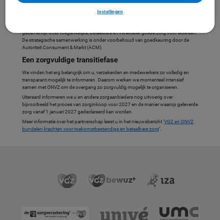
Per 1 januari 2027 draagt ONVZ de uitvoering en het risicodragerschap van zowel
de basisverzekering als de aanvullende verzekeringen aan ons over. Ook sluit
Instellingen
ONVZ aan bij de zorginkoop van VGZ. Hierbij is en blijft het uitgangspunt
investeren in langdurige samenwerkingen met zorgaanbieders, met als
gezamenlijk doel: toegankelijke, betaalbare en kwalitatief goede zorg voor iedereen.
De strategische samenwerking is onder voorbehoud van goedkeuring door de
Autoriteit Consument & Markt (ACM).
Een zorgvuldige transitiefase
We vinden het erg belangrijk om u, verzekerden en medewerkers zo volledig en
transparant mogelijk te informeren. Daarom werken we momenteel intensief
samen met ONVZ om de overgang zo zorgvuldig mogelijk te organiseren.
Uiteraard informeren we u en andere zorgaanbieders nog uitvoerig over
bijvoorbeeld het proces van zorginkoop voor 2027 en de manier waarop geleverde
zorg vanaf 1 januari 2027 gedeclareerd kan worden.
Meer informatie over het partnerschap leest u in het nieuwsbericht ‘
VGZ en ONVZ
bundelen krachten voor toekomstbestendige en betaalbare zorg
’.