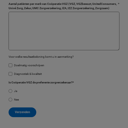
Aantal patiënten per merk van Coöperatie VGZ (VGZ, VGZbewuzt, UnitedConsumers,
*
Univé Zorg, Zekur, UMC Zorgverzekering, IZA, IZZ Zorgverzekering, Zorgzaam)
Voor welke resultaatbeloning komt u in aanmerking?
Doelmatig voorschrijven
Diagnostiek & kwaliteit
Is Coöperatie VGZ de preferente zorgverzekeraar?*
Ja
Nee