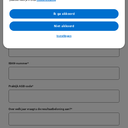
Ik ga akkoord
E-mailadres
*
Niet akkoord
Instellingen
Persoonlijke AGB-code
*
IBAN-nummer
*
Praktijk AGB-code
*
Over welk jaar vraagt u de resultaatbeloning aan?
*