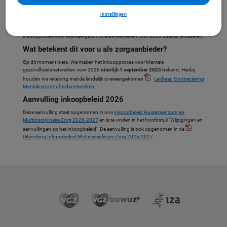
Waarom deze aanvulling?
Het was ons streven om aanvullend inkoopbeleid te publiceren in juli 2025. Helaas
Instellingen
is dat nog niet gelukt. De benodigde informatie is pas sinds kort compleet. We
hebben meer tijd nodig om de opgehaalde informatie te verwerken om ons
inkoopproces voor Mentale gezondheidsnetwerken voor 2026 daarop te baseren.
Wat betekent dit voor u als zorgaanbieder?
Op dit moment niets. We maken het inkoopproces voor Mentale
gezondheidsnetwerken voor 2026
uiterlijk 1 september 2025
bekend. Hierbij
houden we rekening met de landelijk overeengekomen
Leidraad Contractering
Mentale gezondheidsnetwerken
.
Aanvulling inkoopbeleid 2026
Deze aanvulling staat opgenomen in ons
inkoopbeleid Huisartsenzorg en
Multidisciplinaire Zorg 2026-2027
en is te vinden in het hoofdstuk 'Wijzigingen en
aanvullingen op het inkoopbeleid'. De aanvulling is ook opgenomen in de
Uitwerking Inkoopbeleid Multidisciplinaire Zorg 2026-2027
.