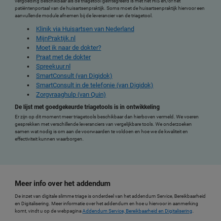
vergoeding beschikbaar als de triagetool geïntegreerd is met het HIS en/of het
patiëntenportaal van de huisartsenpraktijk. Soms moet de huisartsenpraktijk hiervoor een
aanvullende module afnemen bij de leverancier van de triagetool.
Klinik via Huisartsen van Nederland
MijnPraktijk.nl
Moet ik naar de dokter?
Praat met de dokter
Spreekuur.nl
SmartConsult (van Digidok)
SmartConsult in de telefonie (van Digidok)
Zorgvraaghulp (van Quin)
De lijst met goedgekeurde triagetools is in ontwikkeling
Er zijn op dit moment meer triagetools beschikbaar dan hierboven vermeld. We voeren
gesprekken met verschillende leveranciers van vergelijkbare tools. We onderzoeken
samen wat nodig is om aan de voorwaarden te voldoen en hoe we de kwaliteit en
effectiviteit kunnen waarborgen.
Meer info over het addendum
De inzet van digitale slimme triage is onderdeel van het addendum Service, Bereikbaarheid
en Digitalisering. Meer informatie over het addendum en hoe u hiervoor in aanmerking
komt, vindt u op de webpagina
Addendum Service, Bereikbaarheid en Digitalisering
.