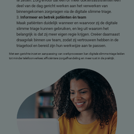
te zetten. Zorg ervoor dat één of meer doktersassistenten een
deel van de dag gericht werken aan het verwerken van
binnengekomen zorgvragen via de digitale slimme triage.
Informeer en betrek patiënten én team
Maak patiënten duidelijk wanneer en waarvoor zij de digitale
slimme triage kunnen gebruiken, en leg uit waarom het
belangrijk is dat zij meer eigen regie krijgen. Creëer daarnaast
draagvlak binnen uw team, zodat zij vertrouwen hebben in de
triagetool en bereid zijn hun werkwijze aan te passen.
Met een gerichte inzet en aanpassing van werkprocessen kan digitale slimme triage leiden
tot minder telefoonverkeer, efficiëntere zorgafhandeling en meer rust in de praktijk.