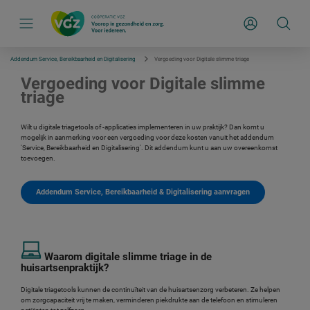
S
k
Inloggen
i
p
l
i
Addendum Service, Bereikbaarheid en Digitalisering
Vergoeding voor Digitale slimme triage
n
k
Vergoeding voor Digitale slimme
s
triage
n
a
v
Wilt u digitale triagetools of -applicaties implementeren in uw praktijk? Dan komt u
i
mogelijk in aanmerking voor een vergoeding voor deze kosten vanuit het addendum
g
'Service, Bereikbaarheid en Digitalisering'. Dit addendum kunt u aan uw overeenkomst
a
toevoegen.
t
i
e
Addendum Service, Bereikbaarheid & Digitalisering aanvragen
Waarom digitale slimme triage in de
huisartsenpraktijk?
Digitale triagetools kunnen de continuïteit van de huisartsenzorg verbeteren. Ze helpen
om zorgcapaciteit vrij te maken, verminderen piekdrukte aan de telefoon en stimuleren