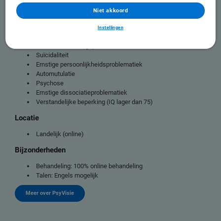
PTSS
Niet akkoord
Trauma
Instellingen
Exclusiecriteria
Primaire verslavingsproblematiek
Suïcidaliteit
Ernstige persoonlijkheidsproblematiek
Automutulatie
Psychose
Ernstige dissociatieproblematiek
Verstandelijke beperking (IQ lager dan 75)
Locatie
Landelijk (online)
Bijzonderheden
Behandeling: 100% online behandeling
Talen: Engels mogelijk
Meer over PsyVisie