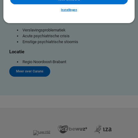
PTSS
Trauma
Instellingen
Exclusiecriteria
Verslavingsproblematiek
Acute psychiatrische crisis
Ernstige psychiatrische stoornis
Locatie
Regio Noordoost-Brabant
Meer over Curans