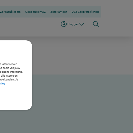
Zorgaanbieders
Coöperatie VGZ
Zorgkantoor
VGZ Zorgverzekering
Inloggen
te laten werken.
op basis van jouw
medische informatie.
 alle interne en
ntie kanalen. Je
aring
.