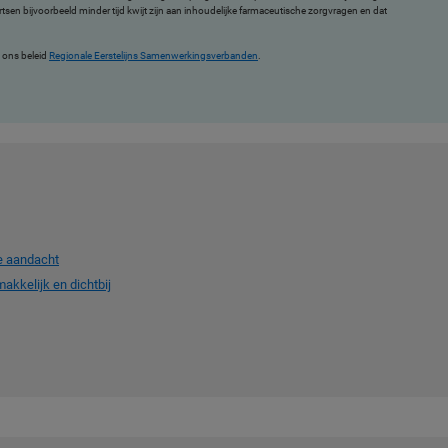
artsen bijvoorbeeld minder tijd kwijt zijn aan inhoudelijke farmaceutische zorgvragen en dat
n ons beleid
Regionale Eerstelijns Samenwerkingsverbanden
.
le aandacht
makkelijk en dichtbij