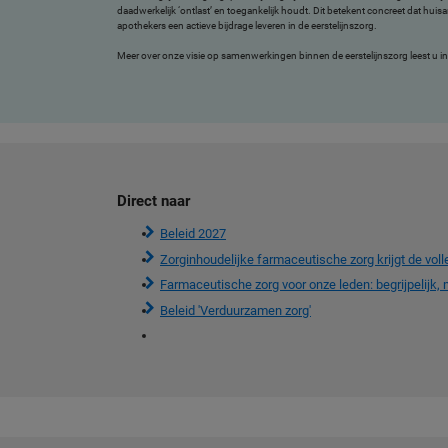
daadwerkelijk ‘ontlast’ en toegankelijk houdt. Dit betekent concreet dat huis
apothekers een actieve bijdrage leveren in de eerstelijnszorg.
Meer over onze visie op samenwerkingen binnen de eerstelijnszorg leest u i
Direct naar
Beleid 2027
Zorginhoudelijke farmaceutische zorg krijgt de vol
Farmaceutische zorg voor onze leden: begrijpelijk, 
Beleid 'Verduurzamen zorg'