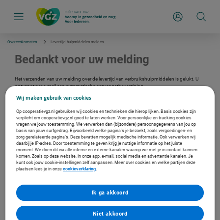
S
k
Inloggen
i
p
l
i
Overeenkomsten
Levertijd hulpmiddelen melden
n
k
Bedankt voor uw melding
s
n
a
Het verzenden van uw melding over de levertijd van verbruikshulpmiddelen is gelukt. U
v
ontvangt per e-mail een automatische ontvangstbevestiging.
i
Wij maken gebruik van cookies
g
a
Op cooperatievgz.nl gebruiken wij cookies en technieken die hierop lijken. Basis cookies zijn
t
verplicht om cooperatievgz.nl goed te laten werken. Voor persoonlijke en tracking cookies
i
vragen we jouw toestemming. We verwerken dan (bijzondere) persoonsgegevens van jou op
e
Meer over overeenkomsten
basis van jouw surfgedrag. Bijvoorbeeld welke pagina’s je bezoekt, zoals vergoedingen- en
zorg gerelateerde pagina’s. Deze bevatten mogelijk medische informatie. Ook verwerken wij
daarbij je IP-adres. Door toestemming te geven krijg je nuttige informatie op het juiste
Ga naar overeenkomsten
moment. We doen dit via alle interne en externe kanalen waarop we met je in contact kunnen
komen. Zoals op deze website, in onze app, e-mail, social media en advertentie kanalen. Je
kunt ook jouw cookie-instellingen zelf aanpassen. Meer over cookies en welke partijen deze
plaatsen lees je in onze
cookieverklaring
.
Ik ga akkoord
Meer over inkoopbeleid
Niet akkoord