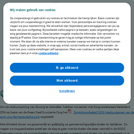
Wij maken gebruik van cookies
Op cooperatievgz.nl gebruiken wij cookies en technieken die hierop lijken. Basis cookies zijn
verplicht om cooperatievgz.nl goed te laten werken. Voor persoonlijke en tracking cookies
vragen we jouw toestemming. We verwerken dan (bijzondere) persoonsgegevens van jou op
basis van jouw surfgedrag. Bijvoorbeeld welke pagina’s je bezoekt, zoals vergoedingen- en
zorg gerelateerde pagina’s. Deze bevatten mogelijk medische informatie. Ook verwerken wij
daarbij je IP-adres. Door toestemming te geven krijg je nuttige informatie op het juiste
moment. We doen dit via alle interne en externe kanalen waarop we met je in contact kunnen
komen. Zoals op deze website, in onze app, e-mail, social media en advertentie kanalen. Je
kunt ook jouw cookie-instellingen zelf aanpassen. Meer over cookies en welke partijen deze
plaatsen lees je in onze
cookieverklaring
.
Ik ga akkoord
Niet akkoord
Instellingen
Wat doen we als zorgverzekeraars gezamenlijk?
Om de verduurzaming van de zorg te versnellen, hebben we samen met Zorgverzekeraars Nederland
(ZN) op basis van de Green Deal Duurzame Zorg het
Zorginkoopbeleid 2026 Verduurzamen van de
zorg voor farmaceutische zorg
opgesteld.
Met dit beleid sturen we gezamenlijk en gelijktijdig op gemeenschappelijke doelen en tijdslijnen. Zo
vragen we zorgaanbieders actief aan de slag te gaan met de doelen die staan vermeld in de GDDZ.
Daarnaast vragen we zorgaanbieders met wie we een overeenkomst sluiten om duurzaamheid op te