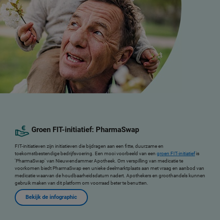
Groen FIT-initiatief: PharmaSwap
FIT-initiatieven zijn initiatieven die bijdragen aan een fitte, duurzame en
toekomstbestendige bedrijfsvoering. Een mooi voorbeeld van een
groen FIT-initiatief
is
'PharmaSwap' van Nieuwendammer Apotheek. Om verspilling van medicatie te
voorkomen biedt PharmaSwap een unieke deelmarktplaats aan met vraag en aanbod van
medicatie waarvan de houdbaarheidsdatum nadert. Apothekers en groothandels kunnen
gebruik maken van dit platform om voorraad beter te benutten.
Bekijk de infographic