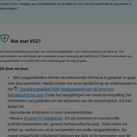
nemen in hun strategie, een mobiliteitsplan op te stellen en om over duurzaamheid te rapporteren in
jaarverslagen.
Wat doet VGZ?
De farmaceutische zorg is een van onze focusgebieden voor verduurzaming van de zorg. Het
verminderen van de impact van medicijnen is een belangrijk aandachtspunt. Daarom stimuleren we
zorgaanbieders om actief met verduurzaming aan de slag te gaan.
Dit doen we door:
Met zorgaanbieders binnen de extramurale farmacie in gesprek te gaan
over duurzaamheid. Hierbij richten we onze aandacht op de onderwerpen in
het
Zorginkoopbeleid 2026 Verduurzamen van de zorg voor
farmaceutische zorg
. Zoals het terugdringen van medicijnverspilling, het
informeren van patiënten en het adviseren van de voorschrijvers. Dit kan
leiden tot:
- Aanvullende afspraken in onze overeenkomsten.
- Nieuwe
Groene FIT-initiatieven
. Dit zijn bewezen en succesvolle
praktijkvoorbeelden van ‘groene farmaceutische zorg’. Deze halen we
actief op, werken we uit en verspreiden we onder zorgaanbieders. De
meest impactvolle initiatieven belonen we door ze te nomineren voor de