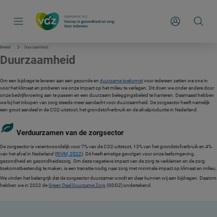
S
k
i
Inloggen
p
l
i
n
Beleid
Duurzaamheid
k
Duurzaamheid
s
n
a
Om een bijdrage te leveren aan een gezonde en
duurzame toekomst
voor iedereen zetten we ons in
v
voor het klimaat en proberen we onze impact op het milieu te verlagen. Dit doen we onder andere door
i
onze bedrijfsvoering aan te passen en een duurzaam beleggingsbeleid te hanteren. Daarnaast hebben
g
we bij het inkopen van zorg steeds meer aandacht voor duurzaamheid. De zorgsector heeft namelijk
a
een groot aandeel in de CO2-uitstoot, het grondstofverbruik en de afvalproductie in Nederland.
t
i
e
Verduurzamen van de zorgsector
De zorgsector is verantwoordelijk voor 7% van de CO2-uitstoot, 13% van het grondstofverbruik en 4%
van het afval in Nederland (
RIVM, 2022
). Dit heeft ernstige gevolgen voor onze leefomgeving,
gezondheid en gezondheidszorg. Om deze negatieve impact van de zorg te verkleinen en de zorg
toekomstbestendig te maken, is een transitie nodig naar zorg met minimale impact op klimaat en milieu.
We vinden het belangrijk dat de zorgsector duurzamer wordt en daar kunnen wij aan bijdragen. Daarom
hebben we in 2022 de
Green Deal Duurzame Zorg
(GDDZ) ondertekend.