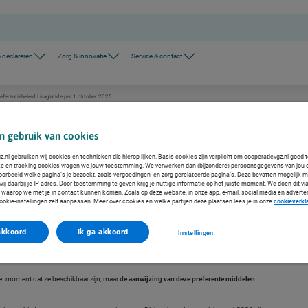
 declareren
Zorg & innovatie
Service & contact
eferentiebeleid Liraglutide per 1 oktober 2025
n gebruik van cookies
.nl gebruiken wij cookies en technieken die hierop lijken. Basis cookies zijn verplicht om cooperatievgz.nl goed 
ke en tracking cookies vragen we jouw toestemming. We verwerken dan (bijzondere) persoonsgegevens van jou 
 per 1 oktober 2025
voorbeeld welke pagina’s je bezoekt, zoals vergoedingen- en zorg gerelateerde pagina’s. Deze bevatten mogelijk 
j daarbij je IP-adres. Door toestemming te geven krijg je nuttige informatie op het juiste moment. We doen dit via
 waarop we met je in contact kunnen komen. Zoals op deze website, in onze app, e-mail, social media en adverte
ookie-instellingen zelf aanpassen. Meer over cookies en welke partijen deze plaatsen lees je in onze
cookieverkl
 dit preferentiebeleid tijdig en goed te organiseren, hebben we onze systemen voorbereid
akkoord
Ik ga akkoord
Instellingen
r hebben gezorgd dat de middelen al vanaf 1 september 2025 als preferente middelen
et moment dat ze beschikbaar zijn, maar
de aanwijzing van deze preferente middelen