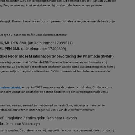
erlopen, bieden we u een overgangsperiode aan. Dit betekent dat u
tot 1 januari 2026
alle
g Zorgverzekering, kunt verstrekken en bij ons kunt declareren en uw patiënten
belangrijk. Daarom kiezen we ervoor om geneesmiddelen te vergoeden met de beste prijs-
es-type-2-patiënten en één voor obesitaspatiënten:
MG/ML PEN 3ML
(artikelnummer 17399211)
ML PEN 3ML
(artikelnummer 17400899)
lijke Nederlandse Maatschappij ter bevordering der Pharmacie (KNMP)
overleg gevoerd met DVN en de KNMP over het breder inzetten van biosimilars bij
bezwaar. Ze geven aan dat ze dit niet inschatten als een complexe omzetting en ze hierbij
gezamenlijk omzetprotocol te maken. DVN informeert ook hun ledenservice over de
preferentiebeleid
en zijn tot 2027 aangewezen als preferente middelen. Omdat we ons
 aandacht vraagt van apotheker en patiënt, hanteren we een overgangsperiode van 3
w voorraad aan andere merken met de werkzame stof Liraglutide op te maken en te
faseerd om te zetten naar het gebruik van 1 van de 2 preferente merken:
of Liraglutine Zentiva gebruiken naar Diavorin
ebruiken naar Vobexoryn
t te worden. De preferente aanwijzing geldt niet voor deze geneesmiddelen, omdat zij