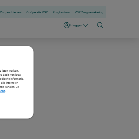
Zorgaanbieders
Coöperatie VGZ
Zorgkantoor
VGZ Zorgverzekering
Inloggen
te laten werken.
op basis van jouw
medische informatie.
 alle interne en
ntie kanalen. Je
aring
.