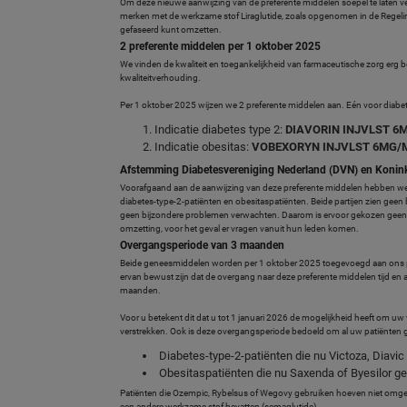
Om deze nieuwe aanwijzing van de preferente middelen soepel te laten v
merken met de werkzame stof Liraglutide, zoals opgenomen in de Regelin
gefaseerd kunt omzetten.
2 preferente middelen per 1 oktober 2025
We vinden de kwaliteit en toegankelijkheid van farmaceutische zorg erg 
kwaliteitverhouding.
Per 1 oktober 2025 wijzen we 2 preferente middelen aan. Eén voor diabet
Indicatie diabetes type 2:
DIAVORIN INJVLST 6
Indicatie obesitas:
VOBEXORYN INJVLST 6MG/
Afstemming Diabetesvereniging Nederland (DVN) en Konink
Voorafgaand aan de aanwijzing van deze preferente middelen hebben we 
diabetes-type-2-patiënten en obesitaspatiënten. Beide partijen zien geen 
geen bijzondere problemen verwachten. Daarom is ervoor gekozen geen 
omzetting, voor het geval er vragen vanuit hun leden komen.
Overgangsperiode van 3 maanden
Beide geneesmiddelen worden per 1 oktober 2025 toegevoegd aan ons
ervan bewust zijn dat de overgang naar deze preferente middelen tijd en
maanden.
Voor u betekent dit dat u tot 1 januari 2026 de mogelijkheid heeft om u
verstrekken. Ook is deze overgangsperiode bedoeld om al uw patiënten ge
Diabetes-type-2-patiënten die nu Victoza, Diavic 
Obesitaspatiënten die nu Saxenda of Byesilor g
Patiënten die Ozempic, Rybelsus of Wegovy gebruiken hoeven niet omgeze
een andere werkzame stof bevatten (semaglutide).