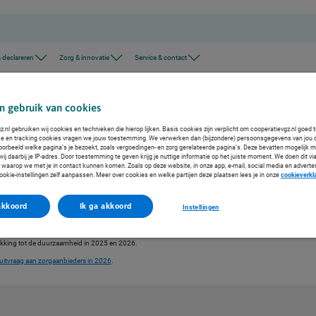
 declareren
Zorg & innovatie
Service & contact
langrijke informatie: wij hebben geen extra duurzaamheidsdata van u nodig over 2025 en 2026
n gebruik van cookies
.nl gebruiken wij cookies en technieken die hierop lijken. Basis cookies zijn verplicht om cooperatievgz.nl goed 
ke en tracking cookies vragen we jouw toestemming. We verwerken dan (bijzondere) persoonsgegevens van jou 
voorbeeld welke pagina’s je bezoekt, zoals vergoedingen- en zorg gerelateerde pagina’s. Deze bevatten mogelijk 
j daarbij je IP-adres. Door toestemming te geven krijg je nuttige informatie op het juiste moment. We doen dit via
 waarop we met je in contact kunnen komen. Zoals op deze website, in onze app, e-mail, social media en adverte
ebben geen extra
ookie-instellingen zelf aanpassen. Meer over cookies en welke partijen deze plaatsen lees je in onze
cookieverkl
dig over 2025 en 2026
akkoord
Ik ga akkoord
Instellingen
 rapporteren over ecologische en sociale duurzaamheid. Om de administratieve druk
ederland (ZN) echter besloten dat zorgverzekeraars en zorgkantoren in 2026 geen
rekking tot de duurzaamheid in 2025 en 2026.
itvraag aan zorgaanbieders in 2026
.