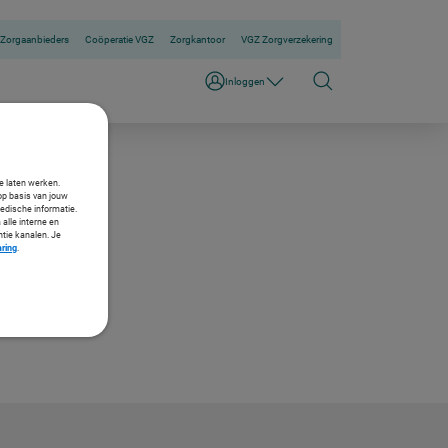
Zorgaanbieders
Coöperatie VGZ
Zorgkantoor
VGZ Zorgverzekering
Inloggen
te laten werken.
op basis van jouw
medische informatie.
 alle interne en
ntie kanalen. Je
aring
.