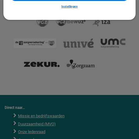
Instellingen
Direct naar...
Missie en bedrijfswaarden
Duurzaamheid (MVO)
Onze ledenraad