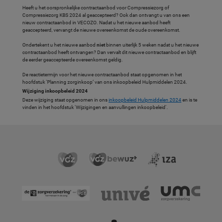
Heeft u het oorspronkelijke contractaanbod voor Compressiezorg of
Compressiezorg KBS 2024 al geaccepteerd? Ook dan ontvangt u van ons een
nieuw contractaanbod in VECOZO. Nadat u het nieuwe aanbod heeft
geaccepteerd, vervangt de nieuwe overeenkomst de oude overeenkomst.
Ondertekent u het nieuwe aanbod
niet
binnen uiterlijk 5 weken nadat u het nieuwe
contractaanbod heeft ontvangen? Dan vervalt dit nieuwe contractaanbod en blijft
de eerder geaccepteerde overeenkomst geldig.
De reactietermijn voor het nieuwe contractaanbod staat opgenomen in het
hoofdstuk ‘Planning zorginkoop’ van ons inkoopbeleid Hulpmiddelen 2024.
Wijziging inkoopbeleid 2024
Deze wijziging staat opgenomen in ons
inkoopbeleid Hulpmiddelen 2024
en is te
vinden in het hoofdstuk 'Wijzigingen en aanvullingen inkoopbeleid'.