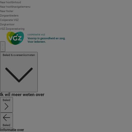
Skiplinks
Naar hoofdinhoud
navigatie
Naar hoofdnavigatiemenu
Naar footer
Zorgaanbieders
Coöperatie VGZ
Zorgkantoor
VGZ Zorgverzekering
Beleid & overeenkomsten
Ik wil meer weten over
Beleid
Beleid
Informatie over