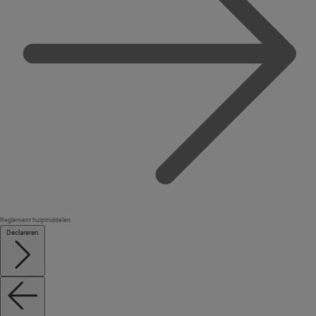
Reglement hulpmiddelen
Declareren