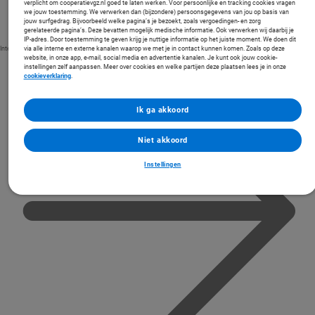
verplicht om cooperatievgz.nl goed te laten werken. Voor persoonlijke en tracking cookies vragen
we jouw toestemming. We verwerken dan (bijzondere) persoonsgegevens van jou op basis van
jouw surfgedrag. Bijvoorbeeld welke pagina’s je bezoekt, zoals vergoedingen- en zorg
gerelateerde pagina’s. Deze bevatten mogelijk medische informatie. Ook verwerken wij daarbij je
IP-adres. Door toestemming te geven krijg je nuttige informatie op het juiste moment. We doen dit
via alle interne en externe kanalen waarop we met je in contact kunnen komen. Zoals op deze
Integrale ketensamenwerking
website, in onze app, e-mail, social media en advertentie kanalen. Je kunt ook jouw cookie-
instellingen zelf aanpassen. Meer over cookies en welke partijen deze plaatsen lees je in onze
cookieverklaring
.
Ik ga akkoord
Niet akkoord
Instellingen