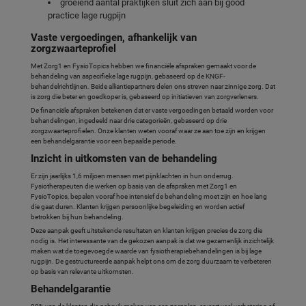
groeiend aantal praktijken sluit zich aan bij good
practice lage rugpijn
Vaste vergoedingen, afhankelijk van
zorgzwaarteprofiel
Met Zorg1 en FysioTopics hebben we financiële afspraken gemaakt voor de
behandeling van aspecifieke lage rugpijn, gebaseerd op de KNGF-
behandelrichtlijnen. Beide alliantiepartners delen ons streven naar zinnige zorg. Dat
is zorg die beter en goedkoper is, gebaseerd op initiatieven van zorgverleners.
De financiële afspraken betekenen dat er vaste vergoedingen betaald worden voor
behandelingen, ingedeeld naar drie categorieën, gebaseerd op drie
zorgzwaarteprofielen. Onze klanten weten vooraf waar ze aan toe zijn en krijgen
een behandelgarantie voor een bepaalde periode.
Inzicht in uitkomsten van de behandeling
Er zijn jaarlijks 1,6 miljoen mensen met pijnklachten in hun onderrug.
Fysiotherapeuten die werken op basis van de afspraken met Zorg1 en
FysioTopics, bepalen vooraf hoe intensief de behandeling moet zijn en hoe lang
die gaat duren. Klanten krijgen persoonlijke begeleiding en worden actief
betrokken bij hun behandeling.
Deze aanpak geeft uitstekende resultaten en klanten krijgen precies de zorg die
nodig is. Het interessante van de gekozen aanpak is dat we gezamenlijk inzichtelijk
maken wat de toegevoegde waarde van fysiotherapiebehandelingen is bij lage
rugpijn. De gestructureerde aanpak helpt ons om de zorg duurzaam te verbeteren
op basis van relevante uitkomsten.
Behandelgarantie