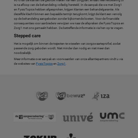
90% van de klanten die gebruik maken van een zorgplan, ervaart veel verbetering of
is na afloop van de behandeling volledig hersteld. In de aanpak die we met Zorg1
en FysioTopics hebben afgesproken, krijgen klanten een behandelgarantie. Als
dezelfde klacht binnen een bepaalde termijn terugkomt, krijgt de klant een vervolg
op de behandeling aangeboden zonder bijkomende kosten. Voor de financiële
consequenties voor aanbieders verwijzen we naar de afspraken die FysioTopics en
Zorg1 met ons gemaakt hebben. De betreffende informatie is via hen op te vragen.
Stepped care
Het is mogelijk om binnen de trajecten te wisselen van zorgzwaarteprofiel, zodat
passende zorg geboden wordt. Niet minder dan nodig en niet meer dan
noodzakelijk.
Meer informatie over aanpak en voorwaarden van onze alliantiepartners vindt u via
de websites van
FysioTopics
en
Zorg1
.