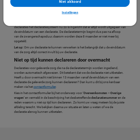
Niet akkoord
Eerder kon u geleverde zorg tot 21 maanden na de startdatum van de geleverde
Instellingen
zorg bij ons declareren (13 maanden zoals vermeld in onze overeenkomsten + 8
maanden voor de zwangerschapsduur). We hebben deze termijn aangepast naar
13 maanden. Dit hebben we gedaan, omdat bij de verwerking van aangeleverde
declaraties het declaratiesysteem nu zo is ingericht dat er altijd wordt uitgegaan van
de einddatum van een declaratie. De declaratietermijn begint dus pas na afloop
van de zwangerschapsduur, daarom worden deze 8 maanden er niet meer bij
opgeteld.
Let op:
Om uw declaratie te kunnen verwerken is het belangrijk dat u de einddatum
van de zorg altijd correct invult bij uw declaratie.
Niet op tijd kunnen declareren door overmacht
Declaraties voor geleverde zorg die na de declaratietermijn worden ingediend,
worden automatisch afgewezen. Dit betekent dat we de declaratie niet uitbetalen.
Heeft u door overmacht niet binnen 13 maanden vanaf de einddatum van een
declaratie de geleverde zorg kunnen declareren? Dan kunt u dit bij ons kenbaar
maken via het
contactformulier
.
Kies in het contactformulier bij het onderwerp voor ‘
Overeenkomsten – Overige
vragen
’ en vermeld in de beschrijving het desbetreffende
declaratienummer
en de
reden waarom u niet op tijd kon declareren. Zo komt uw vraag meteen bij de juiste
afdeling terecht. We bekijken daarna uw situatie en laten u weten of we de
declaratie alsnog kunnen uitbetalen.