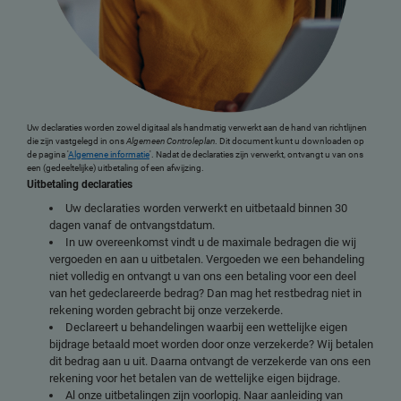
Uw declaraties worden zowel digitaal als handmatig verwerkt aan de hand van richtlijnen
die zijn vastgelegd in ons
Algemeen Controleplan
. Dit document kunt u downloaden op
de pagina '
Algemene informatie
'. Nadat de declaraties zijn verwerkt, ontvangt u van ons
een (gedeeltelijke) uitbetaling of een afwijzing.
Uitbetaling declaraties
Uw declaraties worden verwerkt en uitbetaald binnen 30
dagen vanaf de ontvangstdatum.
In uw overeenkomst vindt u de maximale bedragen die wij
vergoeden en aan u uitbetalen. Vergoeden we een behandeling
niet volledig en ontvangt u van ons een betaling voor een deel
van het gedeclareerde bedrag? Dan mag het restbedrag niet in
rekening worden gebracht bij onze verzekerde.
Declareert u behandelingen waarbij een wettelijke eigen
bijdrage betaald moet worden door onze verzekerde? Wij betalen
dit bedrag aan u uit. Daarna ontvangt de verzekerde van ons een
rekening voor het betalen van de wettelijke eigen bijdrage.
Al onze uitbetalingen zijn voorlopig. Naar aanleiding van