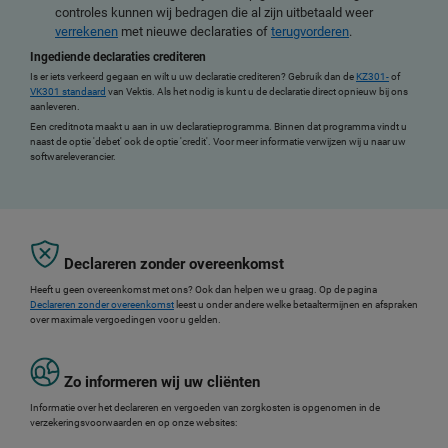
controles kunnen wij bedragen die al zijn uitbetaald weer
verrekenen
met nieuwe declaraties of
terugvorderen
.
Ingediende declaraties crediteren
Is er iets verkeerd gegaan en wilt u uw declaratie crediteren? Gebruik dan de
KZ301-
of
VK301 standaard
van Vektis. Als het nodig is kunt u de declaratie direct opnieuw bij ons
aanleveren.
Een creditnota maakt u aan in uw declaratieprogramma. Binnen dat programma vindt u
naast de optie 'debet' ook de optie 'credit'. Voor meer informatie verwijzen wij u naar uw
softwareleverancier.
Declareren zonder overeenkomst
Heeft u geen overeenkomst met ons? Ook dan helpen we u graag. Op de pagina
Declareren zonder overeenkomst
leest u onder andere welke betaaltermijnen en afspraken
over maximale vergoedingen voor u gelden.
Zo informeren wij uw cliënten
Informatie over het declareren en vergoeden van zorgkosten is opgenomen in de
verzekeringsvoorwaarden en op onze websites: