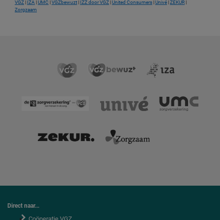
VGZ
|
IZA
|
UMC
|
VGZbewuzt
|
IZZ door VGZ
|
United Consumers
|
Univé
|
ZEKUR
|
Zorgzaam
Direct naar...
Coöperatie VGZ