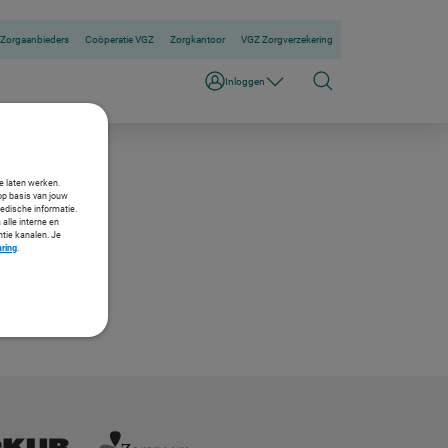
Zorgaanbieders
Coöperatie VGZ
Zorgkantoor
VGZ Zorgverzekering
Inloggen
te laten werken.
op basis van jouw
medische informatie.
 alle interne en
ntie kanalen. Je
aring
.