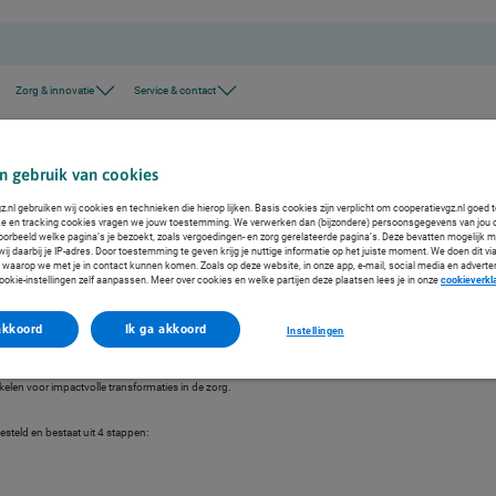
Zorg & innovatie
Service & contact
nsformatie van de zorg door middel van transformatieplannen
n gebruik van cookies
.nl gebruiken wij cookies en technieken die hierop lijken. Basis cookies zijn verplicht om cooperatievgz.nl goed 
ke en tracking cookies vragen we jouw toestemming. We verwerken dan (bijzondere) persoonsgegevens van jou 
voorbeeld welke pagina’s je bezoekt, zoals vergoedingen- en zorg gerelateerde pagina’s. Deze bevatten mogelijk 
j daarbij je IP-adres. Door toestemming te geven krijg je nuttige informatie op het juiste moment. We doen dit via
 waarop we met je in contact kunnen komen. Zoals op deze website, in onze app, e-mail, social media en adverte
oor middel van
ookie-instellingen zelf aanpassen. Meer over cookies en welke partijen deze plaatsen lees je in onze
cookieverkl
akkoord
Ik ga akkoord
Instellingen
jn er in het Integraal Zorg Akkoord (IZA) onder andere afspraken gemaakt over hoe we
len voor impactvolle transformaties in de zorg.
esteld en bestaat uit 4 stappen: