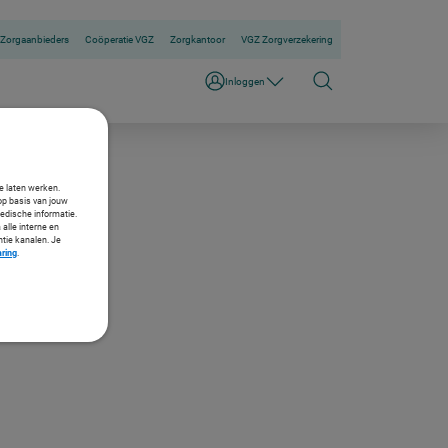
Zorgaanbieders
Coöperatie VGZ
Zorgkantoor
VGZ Zorgverzekering
Inloggen
te laten werken.
op basis van jouw
medische informatie.
 alle interne en
ntie kanalen. Je
aring
.