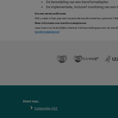
De beoordeling van een transformatieplan
De implementatie, inclusief monitoring van een 
Doe een eerste snelle toets
Wilt u weten of een plan een impactvolle transformatie kan opleveren? Bek
Meer informatie over transformatieplannen
Lees meer over de landelijke criteria en het beoordelingsproces van tra
transformatieplannen
'.
Direct naar...
Coöperatie VGZ