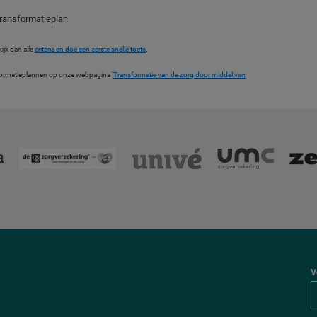
transformatieplan
ijk dan alle
criteria en doe een eerste snelle toets
.
nsformatieplannen op onze webpagina '
Transformatie van de zorg door middel van
V