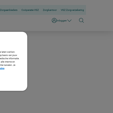
Zorgaanbieders
Coöperatie VGZ
Zorgkantoor
VGZ Zorgverzekering
Inloggen
te laten werken.
op basis van jouw
medische informatie.
 alle interne en
ntie kanalen. Je
aring
.