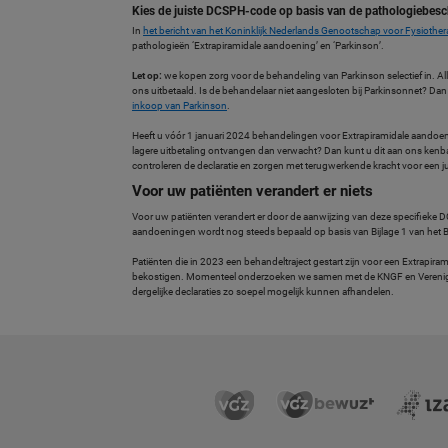
Kies de juiste DCSPH-code op basis van de pathologiebesc
In
het bericht van het Koninklijk Nederlands Genootschap voor Fysiother
pathologieën ‘Extrapiramidale aandoening’ en ‘Parkinson’.
Let op:
we kopen zorg voor de behandeling van Parkinson selectief in. Alle
ons uitbetaald. Is de behandelaar niet aangesloten bij Parkinsonnet? Dan
inkoop van Parkinson
.
Heeft u vóór 1 januari 2024 behandelingen voor Extrapiramidale aando
lagere uitbetaling ontvangen dan verwacht? Dan kunt u dit aan ons kenb
controleren de declaratie en zorgen met terugwerkende kracht voor een jui
Voor uw patiënten verandert er niets
Voor uw patiënten verandert er door de aanwijzing van deze specifieke 
aandoeningen wordt nog steeds bepaald op basis van Bijlage 1 van het B
Patiënten die in 2023 een behandeltraject gestart zijn voor een Extrapi
bekostigen. Momenteel onderzoeken we samen met de KNGF en Verenig
dergelijke declaraties zo soepel mogelijk kunnen afhandelen.