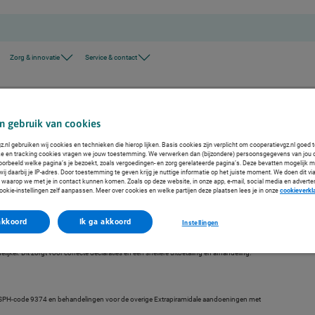
Zorg & innovatie
Service & contact
cifieke DCSPH-codes voor Parkinson en overige Extrapiramidale aandoeningen
n gebruik van cookies
.nl gebruiken wij cookies en technieken die hierop lijken. Basis cookies zijn verplicht om cooperatievgz.nl goed 
ke en tracking cookies vragen we jouw toestemming. We verwerken dan (bijzondere) persoonsgegevens van jou 
voorbeeld welke pagina’s je bezoekt, zoals vergoedingen- en zorg gerelateerde pagina’s. Deze bevatten mogelijk 
j daarbij je IP-adres. Door toestemming te geven krijg je nuttige informatie op het juiste moment. We doen dit via
r Parkinson en overige
 waarop we met je in contact kunnen komen. Zoals op deze website, in onze app, e-mail, social media en adverte
en
ookie-instellingen zelf aanpassen. Meer over cookies en welke partijen deze plaatsen lees je in onze
cookieverkl
akkoord
Ik ga akkoord
Instellingen
dale aandoeningen te verduidelijken, is op landelijk niveau besloten om vanaf 1 januari
specifieke DCSPH-code voor Parkinson en voor de overige Extrapiramidale
er. Dit zorgt voor correcte declaraties en een snellere uitbetaling en afhandeling.
CSPH-code 9374 en behandelingen voor de overige Extrapiramidale aandoeningen met