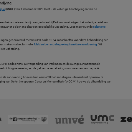
hrijving
apie
(KNGF) van 1 december 2023 leest u de volledige beschrijvingen van de
en behandelaren die zijn aangesloten bij Parkinsonnet krijgen het volledige tarief van
 ontvangt de behandelaar een gedeeltelijke uitbetaling. Lees meer over de
selectieve
eningen gedeclareerd met DCSPH-code 9374, maar heeft u voor deze behandeling een
aar maken via het formulier
Melden behandeling extrapiramidale aandoening
. Wij
ste uitbetaling.
DCSPH-codes niets. De vergoeding van Parkinson en de overige Extrapiramidale
esluit Zorgverzekering en de geldende verzekeringsvoorwaarden van de patiënt.
ramidale aandoening hoeven hun eerste 20 behandelingen uiteraard niet opnieuw te
ing van Oefentherapeuten Cesar en Mensendieck (VvOCM) hoe we de afhandeling van