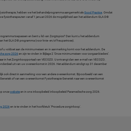
fysiotherapie, hebben we het behandelprogramma aangemerkt als
Good Practice
. Omdat
 we fysiotherapeuten vanaf 1 januari 2026 de mogelijkheid aan het addendum GLA:D®
lprogramma toepassen en bent u lid van Zorgtopics? Dan kunt u het addendum
 van het GLA:D® programma (voor knie- en/of heupartrose).
e of u voldoet aan de minimumeisen en in aanmerking komt voor het addendum. De
che zorg 2026
en zijn te vinden in Bijlage 2 ‘Onze minimumeisen voor zorgaanbieders’.
aar in het Zorginkoopportaal van VECOZO. U ontvangt dan een e-mail van VECOZO.
onderdeel uit van uw overeenkomst in 2026. Het addendum eindigt op 31 december
 ook direct in aanmerking voor een andere overeenkomst. Bijvoorbeeld van een
 Generiek of van een overeenkomst Fysiotherapie Generiek naar een overeenkomst
 op onze
website
en in ons inkoopbeleid inkoopbeleid Paramedische zorg 2026.
rg 2026
en is te vinden in het hoofdstuk 'Procedure zorginkoop'.