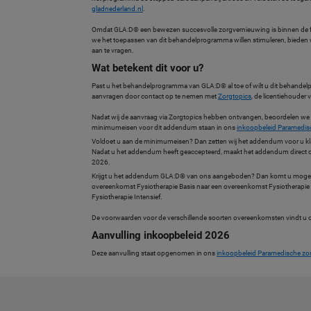
gladnederland.nl
.
Omdat GLA:D® een bewezen succesvolle zorgvernieuwing is binnen de 
we het toepassen van dit behandelprogramma willen stimuleren, bieden
aan te vragen.
Wat betekent dit voor u?
Past u het behandelprogramma van GLA:D® al toe of wilt u dit behande
aanvragen door contact op te nemen met
Zorgtopics
, de licentiehouder
Nadat wij de aanvraag via Zorgtopics hebben ontvangen, beoordelen w
minimumeisen voor dit addendum staan in ons
inkoopbeleid Paramedis
Voldoet u aan de minimumeisen? Dan zetten wij het addendum voor u kl
Nadat u het addendum heeft geaccepteerd, maakt het addendum direct 
2026.
Krijgt u het addendum GLA:D® van ons aangeboden? Dan komt u mogelijk
overeenkomst Fysiotherapie Basis naar een overeenkomst Fysiotherapie
Fysiotherapie Intensief.
De voorwaarden voor de verschillende soorten overeenkomsten vindt u
Aanvulling inkoopbeleid 2026
Deze aanvulling staat opgenomen in ons
inkoopbeleid Paramedische zo