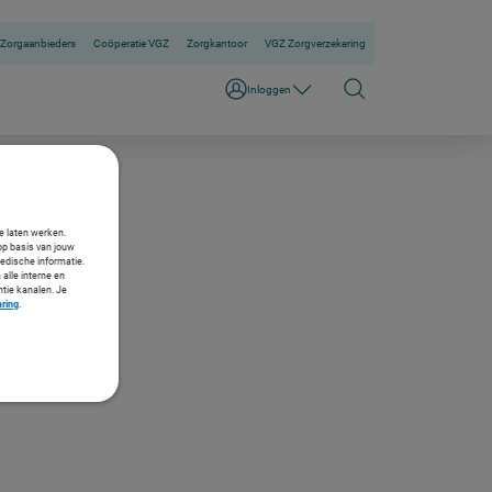
Zorgaanbieders
Coöperatie VGZ
Zorgkantoor
VGZ Zorgverzekering
Inloggen
se
te laten werken.
op basis van jouw
medische informatie.
 alle interne en
ntie kanalen. Je
aring
.