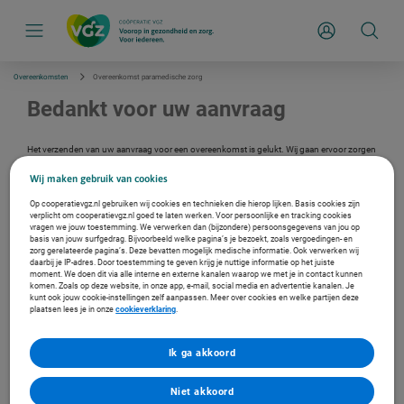
S
k
Inloggen
i
p
l
i
Overeenkomsten
Overeenkomst paramedische zorg
n
k
Bedankt voor uw aanvraag
s
n
a
Het verzenden van uw aanvraag voor een overeenkomst is gelukt. Wij gaan ervoor zorgen
v
dat er een vragenlijst voor u klaar wordt gezet in VECOZO. U ontvangt per e-mail een
i
automatische ontvangstbevestiging.
Wij maken gebruik van cookies
g
a
Op cooperatievgz.nl gebruiken wij cookies en technieken die hierop lijken. Basis cookies zijn
t
verplicht om cooperatievgz.nl goed te laten werken. Voor persoonlijke en tracking cookies
i
vragen we jouw toestemming. We verwerken dan (bijzondere) persoonsgegevens van jou op
e
basis van jouw surfgedrag. Bijvoorbeeld welke pagina’s je bezoekt, zoals vergoedingen- en
Meer over overeenkomsten
zorg gerelateerde pagina’s. Deze bevatten mogelijk medische informatie. Ook verwerken wij
daarbij je IP-adres. Door toestemming te geven krijg je nuttige informatie op het juiste
Ga naar overeenkomsten
moment. We doen dit via alle interne en externe kanalen waarop we met je in contact kunnen
komen. Zoals op deze website, in onze app, e-mail, social media en advertentie kanalen. Je
kunt ook jouw cookie-instellingen zelf aanpassen. Meer over cookies en welke partijen deze
plaatsen lees je in onze
cookieverklaring
.
Ik ga akkoord
Niet akkoord
Meer over inkoopbeleid